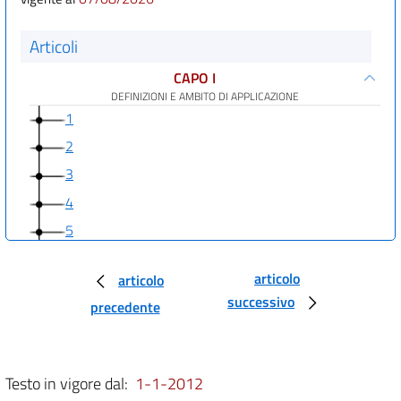
Articoli
CAPO I
DEFINIZIONI E AMBITO DI APPLICAZIONE
1
2
3
4
5
CAPO II
DOCUMENTAZIONE AMMINISTRATIVA SEZIONE I
articolo
articolo
DOCUMENTI AMMINISTRATIVI E ATTI PUBBLICI
successivo
precedente
6
7
SEZIONE II
Testo in vigore dal:
1-1-2012
DOCUMENTO INFORMATICO