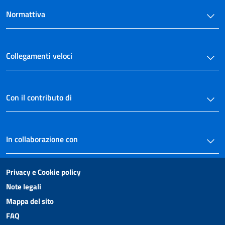
SEZIONE VII
Normattiva
DOCUMENTI DI RICONOSCIMENTO E DI IDENTITÀ
35
36
Collegamenti veloci
SEZIONE VIII
REGIME FISCALE
37
Con il contributo di
CAPO III
SEMPLIFICAZIONE DELLA DOCUMENTAZIONE AMMINISTRATIVA SEZIONE I
ISTANZE E DICHIARAZIONI DA PRESENTARE ALLA PUBBLICA
AMMINISTRAZIONE
In collaborazione con
38
39
SEZIONE II
Privacy e Cookie policy
CERTIFICATI
Note legali
40
Mappa del sito
41
FAQ