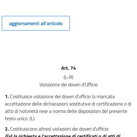
8
9
10
aggiornamenti all'articolo
11
12
13
SEZIONE III
TRASMISSIONE DI DOCUMENTI
Art. 74
14
(L-R)
15
Violazione dei doveri d'Ufficio
15 bis
1.
Costituisce violazione dei doveri d'ufficio la mancata
16
accettazione delle dichiarazioni sostitutive di certificazione o di
17
atto di notorietà rese a norma delle disposizioni del presente
testo unico. (L)
SEZIONE IV
COPIE AUTENTICHE, AUTENTICAZIONE Dl SOTTOSCRIZIONI
2.
Costituiscono altresì violazioni dei doveri d'ufficio:
18
((a) la richiesta e l'accettazione di certificati o di atti di