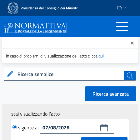
ITA
Presidenza del Consiglio dei Ministri
Normattiva - Il portale del
×
In caso di problemi di visualizzazione dell’atto clicca
qui
Ricerca semplice
cerca
Ricerca avanzata
stai visualizzando l'atto
vigente al