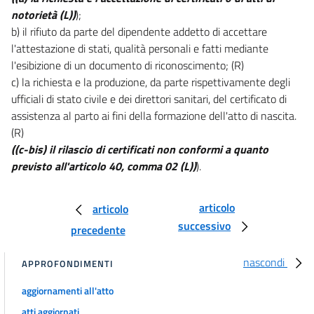
19
notorietà (L))
);
b) il rifiuto da parte del dipendente addetto di accettare
19 bis
l'attestazione di stati, qualità personali e fatti mediante
20
l'esibizione di un documento di riconoscimento; (R)
21
c) la richiesta e la produzione, da parte rispettivamente degli
ufficiali di stato civile e dei direttori sanitari, del certificato di
SEZIONE V
assistenza al parto ai fini della formazione dell'atto di nascita.
(( FIRME ELETTRONICHE ))
22
(R)
((c-bis) il rilascio di certificati non conformi a quanto
23
previsto all'articolo 40, comma 02 (L))
).
24
25
articolo
articolo
26
successivo
precedente
27
nascondi
27 bis
APPROFONDIMENTI
28
aggiornamenti all'atto
28 bis
atti aggiornati