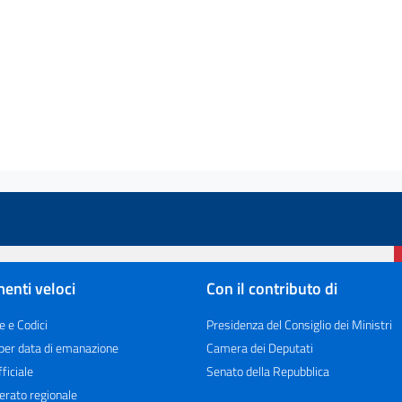
enti veloci
Con il contributo di
e e Codici
Presidenza del Consiglio dei Ministri
 per data di emanazione
Camera dei Deputati
ficiale
Senato della Repubblica
erato regionale