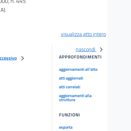
0, n. 445
 A).
visualizza atto intero
nascondi
APPROFONDIMENTI
uccessivo
aggiornamenti all'atto
atti aggiornati
atti correlati
aggiornamenti alla
struttura
FUNZIONI
esporta