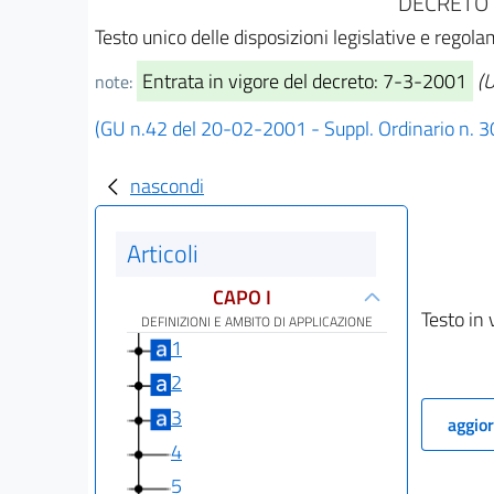
DECRETO 
Testo unico delle disposizioni legislative e rego
Entrata in vigore del decreto: 7-3-2001
(U
note:
(GU n.42 del 20-02-2001 - Suppl. Ordinario n. 3
nascondi
Articoli
CAPO I
Testo in 
DEFINIZIONI E AMBITO DI APPLICAZIONE
1
2
3
aggior
4
5