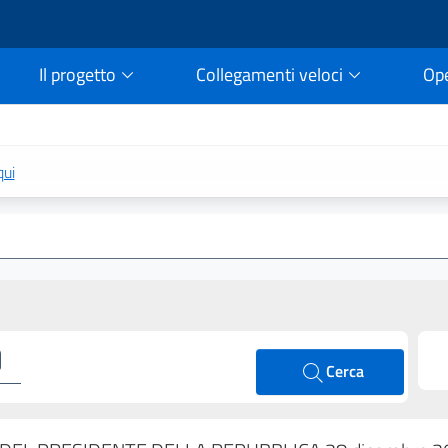
Il progetto
Collegamenti veloci
Op
rtale della legge vigent
qui
Cerca