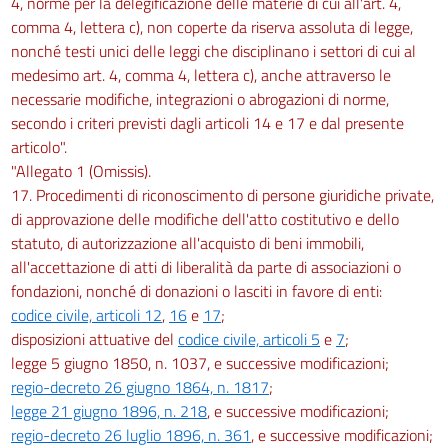
4, norme per la delegificazione delle materie di cui all'art. 4,
comma 4, lettera c), non coperte da riserva assoluta di legge,
nonché testi unici delle leggi che disciplinano i settori di cui al
medesimo art. 4, comma 4, lettera c), anche attraverso le
necessarie modifiche, integrazioni o abrogazioni di norme,
secondo i criteri previsti dagli articoli 14 e 17 e dal presente
articolo".
"Allegato 1 (Omissis).
17. Procedimenti di riconoscimento di persone giuridiche private,
di approvazione delle modifiche dell'atto costitutivo e dello
statuto, di autorizzazione all'acquisto di beni immobili,
all'accettazione di atti di liberalità da parte di associazioni o
fondazioni, nonché di donazioni o lasciti in favore di enti:
codice civile, articoli 12
,
16
e
17
;
disposizioni attuative del
codice civile, articoli 5
e
7
;
legge 5 giugno 1850, n. 1037, e successive modificazioni;
regio-decreto 26 giugno 1864, n. 1817
;
legge 21 giugno 1896, n. 218
, e successive modificazioni;
regio-decreto 26 luglio 1896, n. 361
, e successive modificazioni;