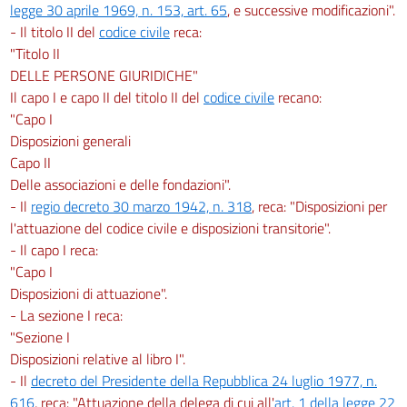
legge 30 aprile 1969, n. 153, art. 65
, e successive modificazioni".
- Il titolo II del
codice civile
reca:
"Titolo II
DELLE PERSONE GIURIDICHE"
Il capo I e capo II del titolo II del
codice civile
recano:
"Capo I
Disposizioni generali
Capo II
Delle associazioni e delle fondazioni".
- Il
regio decreto 30 marzo 1942, n. 318
, reca: "Disposizioni per
l'attuazione del codice civile e disposizioni transitorie".
- Il capo I reca:
"Capo I
Disposizioni di attuazione".
- La sezione I reca:
"Sezione I
Disposizioni relative al libro I".
- Il
decreto del Presidente della Repubblica 24 luglio 1977, n.
616
, reca: "Attuazione della delega di cui all'
art. 1 della legge 22