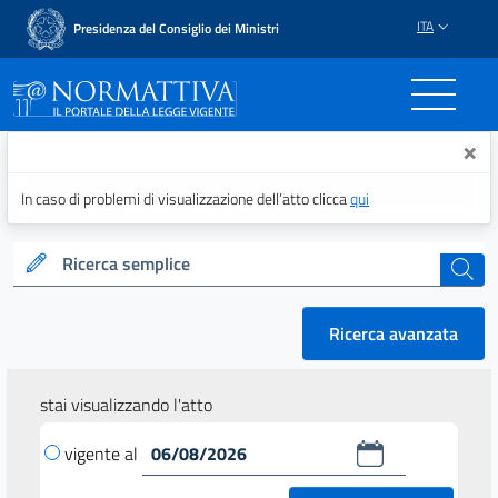
ITA
Presidenza del Consiglio dei Ministri
Normattiva - Il portale del
×
In caso di problemi di visualizzazione dell’atto clicca
qui
Ricerca semplice
cerca
Ricerca avanzata
stai visualizzando l'atto
vigente al