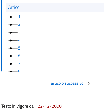
Articoli
1
2
3
4
5
6
7
8
9
articolo successivo
10
11
12
Testo in vigore dal:
22-12-2000