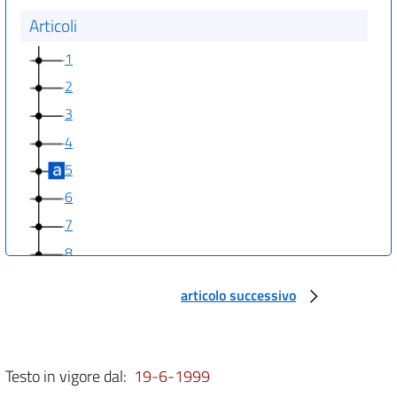
Articoli
1
2
3
4
5
6
7
8
9
articolo successivo
10
11
12
Testo in vigore dal:
19-6-1999