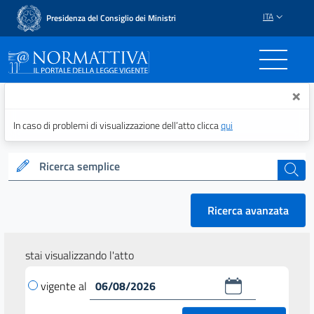
ITA
Presidenza del Consiglio dei Ministri
Normattiva - Il portale del
×
In caso di problemi di visualizzazione dell’atto clicca
qui
Ricerca semplice
cerca
Ricerca avanzata
stai visualizzando l'atto
vigente al