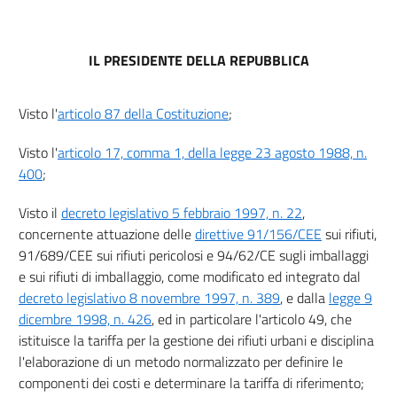
Allegati
Allegato 1
IL PRESIDENTE DELLA REPUBBLICA
Allegato 1
Allegato 2
Visto l'
articolo 87 della Costituzione
;
Allegato 2
Visto l'
articolo 17, comma 1, della legge 23 agosto 1988, n.
400
;
Visto il
decreto legislativo 5 febbraio 1997, n. 22
,
concernente attuazione delle
direttive 91/156/CEE
sui rifiuti,
91/689/CEE sui rifiuti pericolosi e 94/62/CE sugli imballaggi
e sui rifiuti di imballaggio, come modificato ed integrato dal
decreto legislativo 8 novembre 1997, n. 389
, e dalla
legge 9
dicembre 1998, n. 426
, ed in particolare l'articolo 49, che
istituisce la tariffa per la gestione dei rifiuti urbani e disciplina
l'elaborazione di un metodo normalizzato per definire le
componenti dei costi e determinare la tariffa di riferimento;