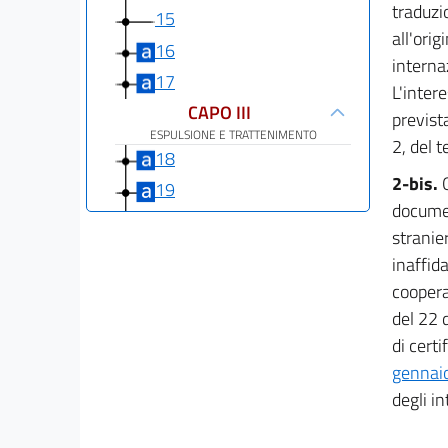
traduzio
15
all'ori
16
internaz
17
L'inter
CAPO III
previst
ESPULSIONE E TRATTENIMENTO
2, del t
18
2-bis.
19
documen
19 bis
stranie
20
inaffida
21
coopera
22
del 22 
di certi
23
gennaio
CAPO IV
degli in
DISPOSIZIONI DI CARATTERE UMANITARIO
24