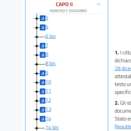
CAPO II
INGRESSO E SOGGIORNO
5
6
6 bis
7
1.
I cit
8
dichiara
8 bis
28 dic
9
attestab
10
testo u
11
specifi
12
2.
Gli s
13
documen
14
Stato es
Repubbl
14 bis