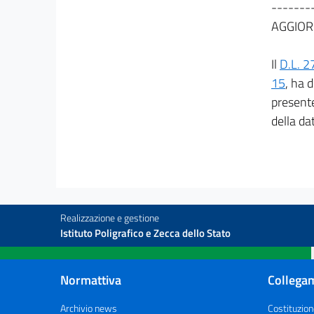
25
-------
AGGIOR
26
27
Il
D.L. 2
28
15
, ha 
CAPO V
presente
DISCIPLINA DEL LAVORO
della da
29
30
30 bis
30 ter
30 quater
Realizzazione e gestione
30 quinquies
Istituto Poligrafico e Zecca dello Stato
30 sexies
31
Normattiva
Collegam
32
Archivio news
Costituzion