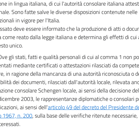
ne in lingua italiana, di cui l'autorità consolare italiana atte
ginale. Sono fatte salve le diverse disposizioni contenute nell
ionali in vigore per l'Italia.
essato deve essere informato che la produzione di atti o docum
a come reato dalla legge italiana e determina gli effetti di cui
esto unico.
Ove gli stati, fatti e qualità personali di cui al comma 1 non 
tati mediante certificati o attestazioni rilasciati da compete
re, in ragione della mancanza di una autorità riconosciuta o d
bilità dei documenti, rilasciati dall'autorità locale, rilevata an
zione consolare Schengen locale, ai sensi della decisione de
dicembre 2003, le rappresentanze diplomatiche o consolari pr
ficazioni, ai sensi dell'
articolo 49 del decreto del Presidente d
 1967, n. 200
, sulla base delle verifiche ritenute necessarie
teressati.