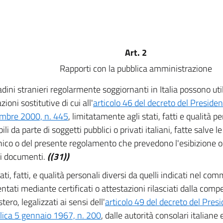
Art. 2
Rapporti con la pubblica amministrazione
tadini stranieri regolarmente soggiornanti in Italia possono uti
zioni sostitutive di cui all'
articolo 46 del decreto del Preside
embre 2000, n. 445
, limitatamente agli stati, fatti e qualità pe
ili da parte di soggetti pubblici o privati italiani, fatte salve l
nico o del presente regolamento che prevedono l'esibizione o
ci documenti.
((31))
tati, fatti, e qualità personali diversi da quelli indicati nel co
tati mediante certificati o attestazioni rilasciati dalla compe
tero, legalizzati ai sensi dell'
articolo 49 del decreto del Presi
ica 5 gennaio 1967, n. 200
, dalle autorità consolari italiane 