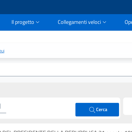
Il progetto
Collegamenti veloci
Op
rtale della legge vigent
qui
Cerca