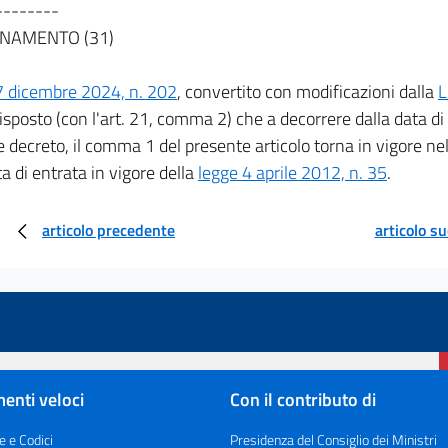
--------
NAMENTO (31)
7 dicembre 2024, n. 202
, convertito con modificazioni dalla
L
disposto (con l'art. 21, comma 2) che a decorrere dalla data di
 decreto, il comma 1 del presente articolo torna in vigore ne
ta di entrata in vigore della
legge 4 aprile 2012, n. 35
.
articolo precedente
articolo s
enti veloci
Con il contributo di
e e Codici
Presidenza del Consiglio dei Ministri