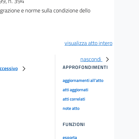
9, n. 394
igrazione e norme sulla condizione dello
visualizza atto intero
nascondi
APPROFONDIMENTI
uccessivo
aggiornamenti all'atto
atti aggiornati
atti correlati
note atto
FUNZIONI
esporta