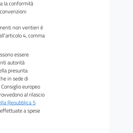
sta la conformità
e convenzioni
enti non veritieri è
 all'articolo 4, comma
possono essere
nti autorità
ella presunta
che in sede di
l Consiglio europeo
ovvedono al rilascio
ella Repubblica 5
, effettuate a spese