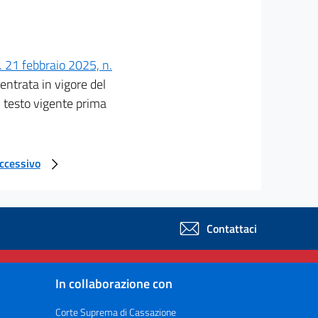
. 21 febbraio 2025, n.
 entrata in vigore del
l testo vigente prima
uccessivo
Contattaci
In collaborazione con
Corte Suprema di Cassazione