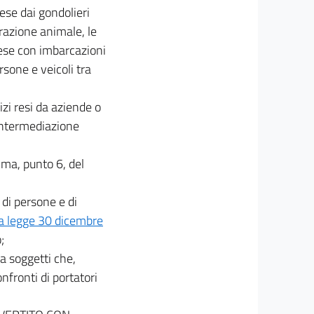
rese dai gondolieri
trazione animale, le
 rese con imbarcazioni
rsone e veicoli tra
izi resi da aziende o
i intermediazione
omma, punto 6, del
 di persone e di
la legge 30 dicembre
;
a soggetti che,
nfronti di portatori