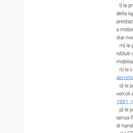
l) le 
della l
prestaz
a motor
due riv
m) le 
istituti
mobilia
n) le 
decreto
o) le 
veicoli 
1991, n
p) le 
senza fi
di hand