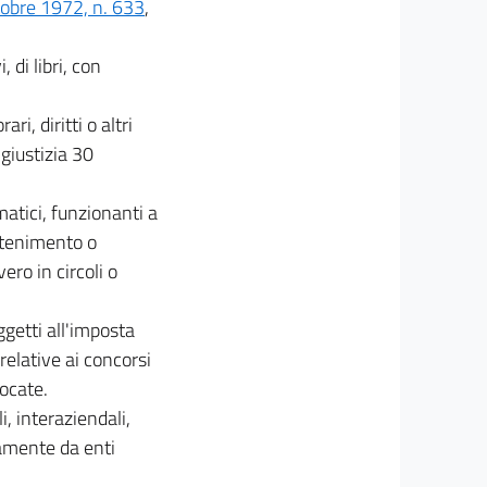
ttobre 1972, n. 633
,
, di libri, con
ri, diritti o altri
 giustizia 30
atici, funzionanti a
ttenimento o
vero in circoli o
ggetti all'imposta
 relative ai concorsi
iocate.
, interaziendali,
tamente da enti