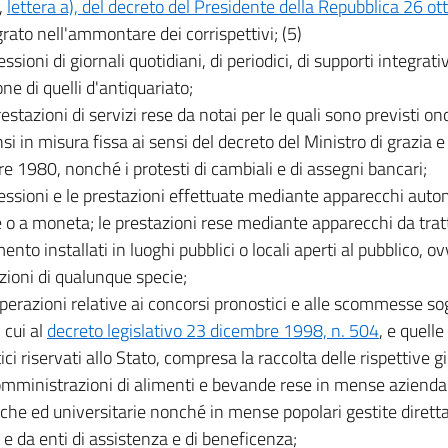
,
lettera a), del decreto del Presidente della Repubblica 26 o
grato nell'ammontare dei corrispettivi; (5)
essioni di giornali quotidiani, di periodici, di supporti integrativi
ne di quelli d'antiquariato;
restazioni di servizi rese da notai per le quali sono previsti onora
i in misura fissa ai sensi del decreto del Ministro di grazia e
e 1980, nonché i protesti di cambiali e di assegni bancari;
cessioni e le prestazioni effettuate mediante apparecchi autom
 o a moneta; le prestazioni rese mediante apparecchi da tra
ento installati in luoghi pubblici o locali aperti al pubblico, ov
zioni di qualunque specie;
operazioni relative ai concorsi pronostici e alle scommesse so
 cui al
decreto legislativo 23 dicembre 1998, n. 504
, e quelle
ci riservati allo Stato, compresa la raccolta delle rispettive g
somministrazioni di alimenti e bevande rese in mense aziendali
iche ed universitarie nonché in mense popolari gestite diret
i e da enti di assistenza e di beneficenza;