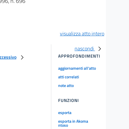
6, n. 696
visualizza atto intero
nascondi
APPROFONDIMENTI
uccessivo
aggiornamenti all'atto
atti correlati
note atto
FUNZIONI
esporta
esporta in Akoma
ntoso