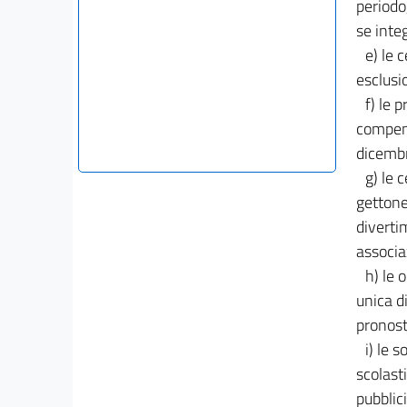
periodo
se inte
e) le c
esclusio
f) le p
compens
dicembr
g) le 
gettone
divertim
associa
h) le 
unica di
pronosti
i) le 
scolast
pubblic