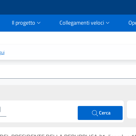
Il progetto
Collegamenti veloci
Op
rtale della legge vigent
qui
Cerca