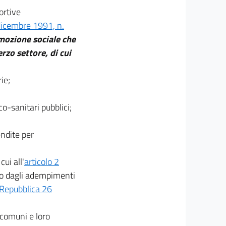
ortive
dicembre 1991, n.
omozione sociale che
erzo settore, di cui
ie;
co-sanitari pubblici;
endite per
cui all'
articolo 2
ero dagli adempimenti
 Repubblica 26
, comuni e loro