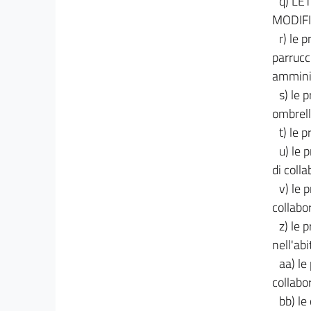
q) L
MODIF
r) le 
parrucch
amminis
s) le 
ombrella
t) le 
u) le 
di colla
v) le 
collabor
z) le 
nell'abi
aa) le
collabo
bb) le