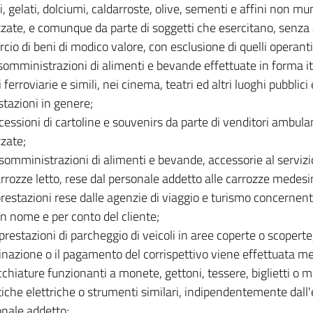
, gelati, dolciumi, caldarroste, olive, sementi e affini non mun
zate, e comunque da parte di soggetti che esercitano, senza a
io di beni di modico valore, con esclusione di quelli operanti 
 somministrazioni di alimenti e bevande effettuate in forma it
 ferroviarie e simili, nei cinema, teatri ed altri luoghi pubblici
tazioni in genere;
 cessioni di cartoline e souvenirs da parte di venditori ambulant
zate;
 somministrazioni di alimenti e bevande, accessorie al serviz
arrozze letto, rese dal personale addetto alle carrozze medes
 prestazioni rese dalle agenzie di viaggio e turismo concernent
 in nome e per conto del cliente;
 prestazioni di parcheggio di veicoli in aree coperte o scopert
nazione o il pagamento del corrispettivo viene effettuata m
chiature funzionanti a monete, gettoni, tessere, biglietti o
che elettriche o strumenti similari, indipendentemente dall
onale addetto;