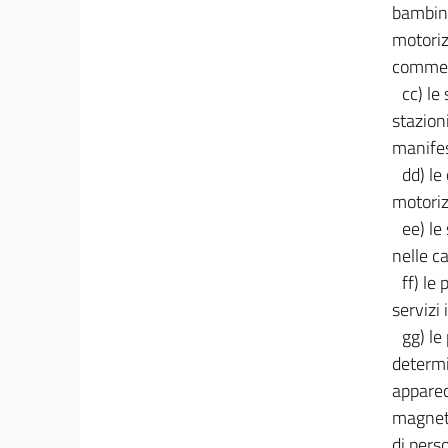
bambini
motoriz
commerc
cc) le
stazioni
manifes
dd) le
motoriz
ee) le
nelle c
ff) le
servizi
gg) le
determi
apparec
magneti
di pers