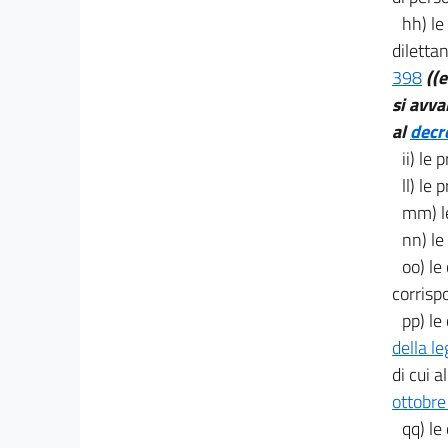
hh) le
dilettan
398
((
si avva
al
decre
ii) le
ll) le
mm) le
nn) le
oo) le
corrisp
pp) le
della l
di cui al
ottobre
qq) le