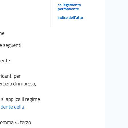
collegamento
permanente
indice dell'atto
one
le seguenti
mente
ificanti per
ercizio di impresa,
 si applica il regime
idente della
, comma 4, terzo