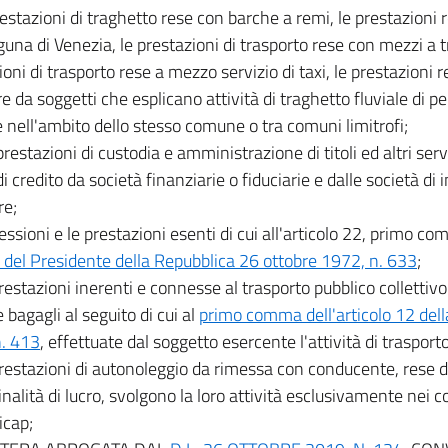
prestazioni di traghetto rese con barche a remi, le prestazioni 
aguna di Venezia, le prestazioni di trasporto rese con mezzi a 
ioni di trasporto rese a mezzo servizio di taxi, le prestazioni
e da soggetti che esplicano attività di traghetto fluviale di pe
e nell'ambito dello stesso comune o tra comuni limitrofi;
prestazioni di custodia e amministrazione di titoli ed altri serv
 di credito da società finanziarie o fiduciarie e dalle società d
re;
cessioni e le prestazioni esenti di cui all'articolo 22, primo c
 del Presidente della Repubblica 26 ottobre 1972, n. 633
;
prestazioni inerenti e connesse al trasporto pubblico collettivo
e bagagli al seguito di cui al
primo comma dell'articolo 12 del
. 413
, effettuate dal soggetto esercente l'attività di trasporto
prestazioni di autonoleggio da rimessa con conducente, rese d
nalità di lucro, svolgono la loro attività esclusivamente nei co
icap;