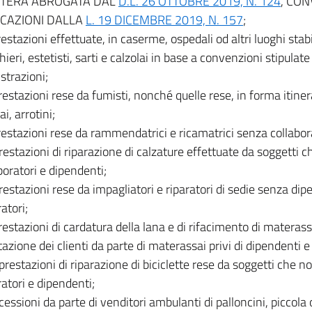
ETTERA ABROGATA DAL
D.L. 26 OTTOBRE 2019, N. 124
, CO
ICAZIONI DALLA
L. 19 DICEMBRE 2019, N. 157
;
prestazioni effettuate, in caserme, ospedali od altri luoghi stabil
ieri, estetisti, sarti e calzolai in base a convenzioni stipulat
trazioni;
prestazioni rese da fumisti, nonché quelle rese, in forma itiner
i, arrotini;
prestazioni rese da rammendatrici e ricamatrici senza collabor
prestazioni di riparazione di calzature effettuate da soggetti 
boratori e dipendenti;
prestazioni rese da impagliatori e riparatori di sedie senza dip
atori;
prestazioni di cardatura della lana e di rifacimento di materassi
tazione dei clienti da parte di materassai privi di dipendenti e
 prestazioni di riparazione di biciclette rese da soggetti che n
ratori e dipendenti;
 cessioni da parte di venditori ambulanti di palloncini, piccola 