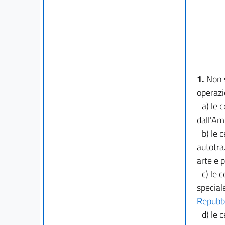
1.
Non s
operazi
a) le 
dall'Am
b) le c
autotraz
arte e p
c) le 
speciale
Repubbl
d) le 