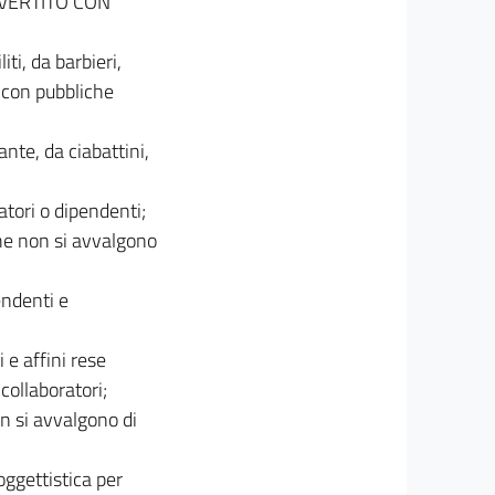
NVERTITO CON
iti, da barbieri,
e con pubbliche
ante, da ciabattini,
atori o dipendenti;
che non si avvalgono
endenti e
 e affini rese
 collaboratori;
on si avvalgono di
oggettistica per