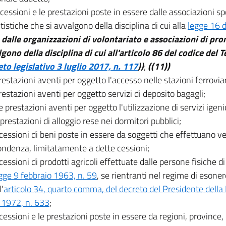
 cessioni e le prestazioni poste in essere dalle associazioni sp
tistiche che si avvalgono della disciplina di cui alla
legge 16 
e dalle organizzazioni di volontariato e associazioni di pr
lgono della disciplina di cui all'articolo 86 del codice del T
to legislativo 3 luglio 2017, n. 117
))
;
((11))
 prestazioni aventi per oggetto l'accesso nelle stazioni ferroviar
 prestazioni aventi per oggetto servizi di deposito bagagli;
 prestazioni aventi per oggetto l'utilizzazione di servizi igeni
 prestazioni di alloggio rese nei dormitori pubblici;
 cessioni di beni poste in essere da soggetti che effettuano v
ondenza, limitatamente a dette cessioni;
 cessioni di prodotti agricoli effettuate dalle persone fisiche di 
egge 9 febbraio 1963, n. 59
, se rientranti nel regime di eson
l'
articolo 34, quarto comma, del decreto del Presidente della
 1972, n. 633
;
 cessioni e le prestazioni poste in essere da regioni, province