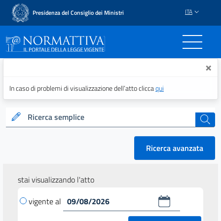
ITA
Presidenza del Consiglio dei Ministri
Normattiva - Il portale del
×
In caso di problemi di visualizzazione dell’atto clicca
qui
Ricerca semplice
cerca
Ricerca avanzata
stai visualizzando l'atto
vigente al