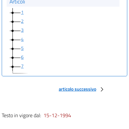
Articoli
1
2
3
4
5
6
7
articolo successivo
Testo in vigore dal:
15-12-1994