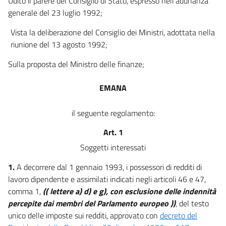
Udito il parere del Consiglio di Stato, espresso nell'adunanza
generale del 23 luglio 1992;
12
13
Vista la deliberazione del Consiglio dei Ministri, adottata nella
TITOLO II
riunione del 13 agosto 1992;
ADEMPIMENTO DELL'OBBLIGO DI DICHIARAZIONE DEI REDDITI DA PARTE
Sulla proposta del Ministro delle finanze;
DEI
POSSESSORI DI REDDITI DI LAVORO DIPENDENTE E ASSIMILATI CON
L'ASSISTENZA DEI CENTRI AUTORIZZATI DI ASSISTENZA FISCALE PER
EMANA
LAVORATORI DIPENDENTI E PENSIONATI (C.A.A.F.).
Capo II
ADEMPIMENTI DEI LAVORATORI DIPENDENTI E PENSIONATI
il seguente regolamento:
ASSISTITI DAI CENTRI AUTORIZZATI
14
Art. 1
TITOLO II
Soggetti interessati
ADEMPIMENTO DELL'OBBLIGO DI DICHIARAZIONE DEI REDDITI DA PARTE
DEI
1.
A decorrere dal 1 gennaio 1993, i possessori di redditi di
POSSESSORI DI REDDITI DI LAVORO DIPENDENTE E ASSIMILATI CON
lavoro dipendente e assimilati indicati negli articoli 46 e 47,
L'ASSISTENZA DEI CENTRI AUTORIZZATI DI ASSISTENZA FISCALE PER
comma 1,
(( lettere a) d) e g), con esclusione delle indennità
LAVORATORI DIPENDENTI E PENSIONATI (C.A.A.F.).
Capo III
percepite dai membri del Parlamento europeo ))
, del testo
ADEMPIMENTI DEI CENTRI AUTORIZZATI DI ASSISTENZA
unico delle imposte sui redditi, approvato con
decreto del
FISCALE PER LAVORATORI DIPENDENTI E PENSIONATI