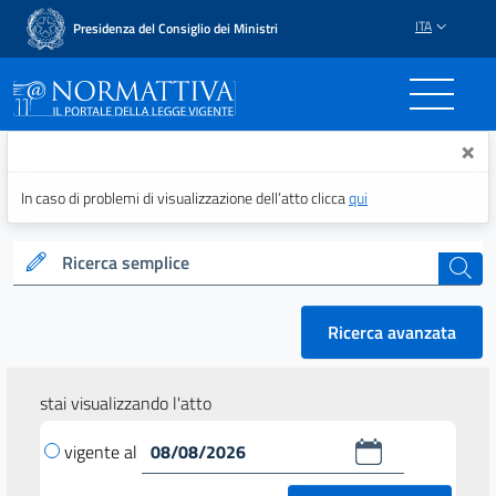
ITA
Presidenza del Consiglio dei Ministri
Normattiva - Il portale del
×
In caso di problemi di visualizzazione dell’atto clicca
qui
Ricerca semplice
cerca
Ricerca avanzata
stai visualizzando l'atto
vigente al