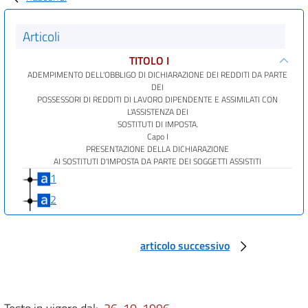
Articoli
TITOLO I
ADEMPIMENTO DELL'OBBLIGO DI DICHIARAZIONE DEI REDDITI DA PARTE
DEI
POSSESSORI DI REDDITI DI LAVORO DIPENDENTE E ASSIMILATI CON
L'ASSISTENZA DEI
SOSTITUTI DI IMPOSTA.
Capo I
PRESENTAZIONE DELLA DICHIARAZIONE
AI SOSTITUTI D'IMPOSTA DA PARTE DEI SOGGETTI ASSISTITI
1
2
TITOLO I
ADEMPIMENTO DELL'OBBLIGO DI DICHIARAZIONE DEI REDDITI DA PARTE
articolo successivo
DEI
POSSESSORI DI REDDITI DI LAVORO DIPENDENTE E ASSIMILATI CON
L'ASSISTENZA DEI
SOSTITUTI DI IMPOSTA.
Capo II
ADEMPIMENTI DEL SOSTITUTO DI IMPOSTA