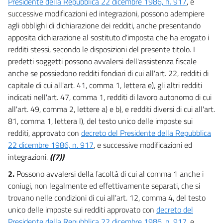
Presidente della Repubblica 22 dicembre 1986, n. 917
, e
15
successive modificazioni ed integrazioni, possono adempiere
TITOLO II
agli obblighi di dichiarazione dei redditi, anche presentando
ADEMPIMENTO DELL'OBBLIGO DI DICHIARAZIONE DEI REDDITI DA PARTE
apposita dichiarazione al sostituto d'imposta che ha erogato i
DEI
POSSESSORI DI REDDITI DI LAVORO DIPENDENTE E ASSIMILATI CON
redditi stessi, secondo le disposizioni del presente titolo. I
L'ASSISTENZA DEI CENTRI AUTORIZZATI DI ASSISTENZA FISCALE PER
predetti soggetti possono avvalersi dell'assistenza fiscale
LAVORATORI DIPENDENTI E PENSIONATI (C.A.A.F.).
anche se possiedono redditi fondiari di cui all'art. 22, redditi di
Capo IV
ADEMPIMENTI DEI SOSTITUTI DI IMPOSTA
capitale di cui all'art. 41, comma 1, lettera e), gli altri redditi
16
indicati nell'art. 47, comma 1, redditi di lavoro autonomo di cui
all'art. 49, comma 2, lettere a) e b), e redditi diversi di cui all'art.
17
81, comma 1, lettera l), del testo unico delle imposte sui
18
redditi, approvato con
decreto del Presidente della Repubblica
19
22 dicembre 1986, n. 917
, e successive modificazioni ed
integrazioni.
((7))
2.
Possono avvalersi della facoltà di cui al comma 1 anche i
coniugi, non legalmente ed effettivamente separati, che si
trovano nelle condizioni di cui all'art. 12, comma 4, del testo
unico delle imposte sui redditi approvato con
decreto del
Presidente della Repubblica 22 dicembre 1986, n. 917
, e