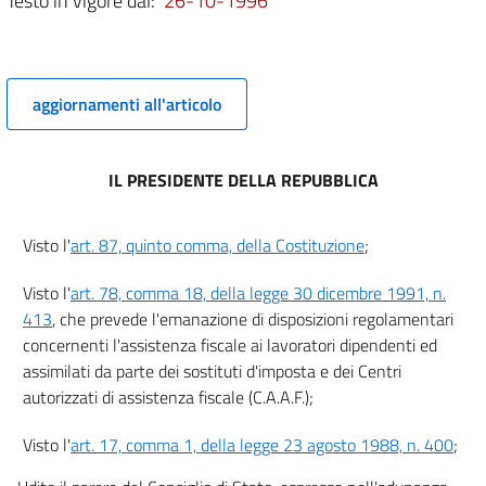
Testo in vigore dal:
26-10-1996
3
4
5
aggiornamenti all'articolo
6
TITOLO II
IL PRESIDENTE DELLA REPUBBLICA
ADEMPIMENTO DELL'OBBLIGO DI DICHIARAZIONE DEI REDDITI DA PARTE
DEI
POSSESSORI DI REDDITI DI LAVORO DIPENDENTE E ASSIMILATI CON
L'ASSISTENZA DEI CENTRI AUTORIZZATI DI ASSISTENZA FISCALE PER
Visto l'
art. 87, quinto comma, della Costituzione
;
LAVORATORI DIPENDENTI E PENSIONATI (C.A.A.F.).
Capo I
Visto l'
art. 78, comma 18, della legge 30 dicembre 1991, n.
CENTRI AUTORIZZATI DI ASSISTENZA FISCALE
413
, che prevede l'emanazione di disposizioni regolamentari
PER LAVORATORI DIPENDENTI E PENSIONATI
concernenti l'assistenza fiscale ai lavoratori dipendenti ed
7
assimilati da parte dei sostituti d'imposta e dei Centri
8
autorizzati di assistenza fiscale (C.A.A.F.);
9
Visto l'
art. 17, comma 1, della legge 23 agosto 1988, n. 400
;
10
11