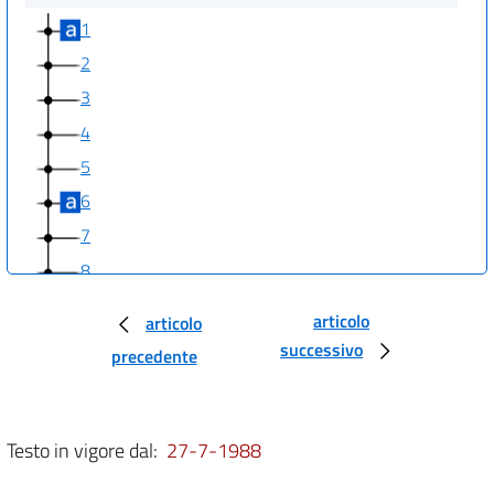
1
2
3
4
5
6
7
8
9
articolo
articolo
10
successivo
precedente
11
12
13
Testo in vigore dal:
27-7-1988
14