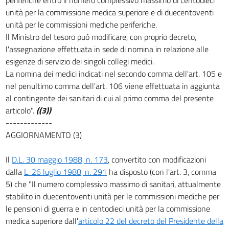
29
unità per la commissione medica superiore e di duecentoventi
30
unità per le commissioni mediche periferiche.
31
Il Ministro del tesoro può modificare, con proprio decreto,
l'assegnazione effettuata in sede di nomina in relazione alle
32
esigenze di servizio dei singoli collegi medici.
33
La nomina dei medici indicati nel secondo comma dell'art. 105 e
nel penultimo comma dell'art. 106 viene effettuata in aggiunta
Allegati
al contingente dei sanitari di cui al primo comma del presente
Tabella A
articolo".
((3))
-------------
Tabella A
AGGIORNAMENTO (3)
Tabella B
Tabella B
Il
D.L. 30 maggio 1988, n. 173
, convertito con modificazioni
dalla
L. 26 luglio 1988, n. 291
ha disposto (con l'art. 3, comma
Tabella C
5) che "Il numero complessivo massimo di sanitari, attualmente
Tabella C
stabilito in duecentoventi unità per le commissioni mediche per
le pensioni di guerra e in centodieci unità per la commissione
Tabella E
medica superiore dall'
articolo 22 del decreto del Presidente della
Tabella E