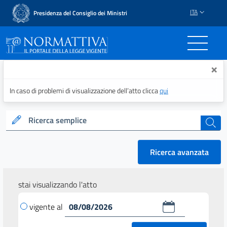
ITA
Presidenza del Consiglio dei Ministri
Normattiva - Il portale del
×
In caso di problemi di visualizzazione dell’atto clicca
qui
Ricerca semplice
cerca
Ricerca avanzata
stai visualizzando l'atto
vigente al