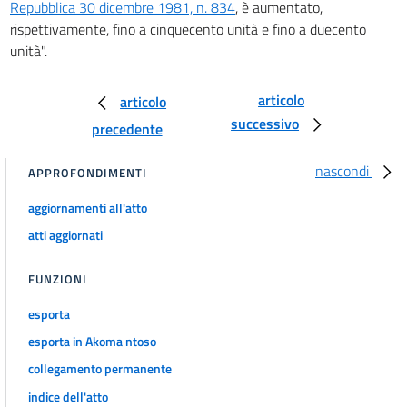
Repubblica 30 dicembre 1981, n. 834
, è aumentato,
Tabella F
rispettivamente, fino a cinquecento unità e fino a duecento
Tabella F
unità".
articolo
articolo
successivo
precedente
nascondi
APPROFONDIMENTI
aggiornamenti all'atto
atti aggiornati
FUNZIONI
esporta
esporta in Akoma ntoso
collegamento permanente
indice dell'atto