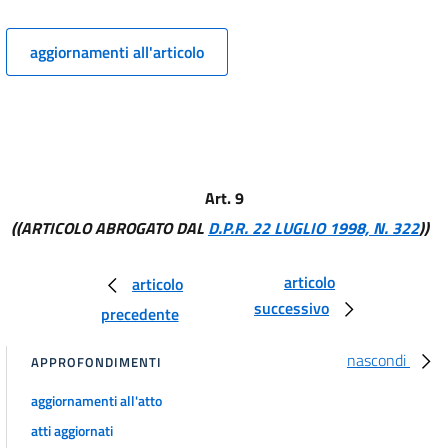
12 bis
aggiornamenti all'articolo
TITOLO II
SCRITTURE CONTABILI
13
14
15
16
Art. 9
17
((ARTICOLO ABROGATO DAL
D.P.R. 22 LUGLIO 1998, N. 322
))
18
articolo
articolo
18 bis
successivo
precedente
18 ter
19
nascondi
APPROFONDIMENTI
20
aggiornamenti all'atto
20 bis
atti aggiornati
21