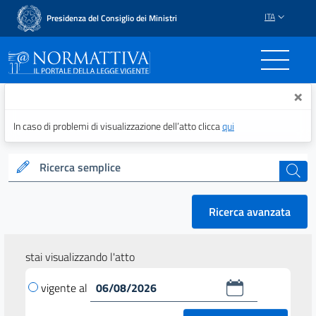
ITA
Presidenza del Consiglio dei Ministri
Normattiva - Il portale del
×
In caso di problemi di visualizzazione dell’atto clicca
qui
Ricerca semplice
cerca
Ricerca avanzata
stai visualizzando l'atto
vigente al