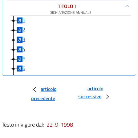
TITOLO I
DICHIARAZIONE ANNUALE
1
2
3
4
5
6
7
7 bis
articolo
articolo
successivo
8
precedente
9
10
Testo in vigore dal:
22-9-1998
11
12