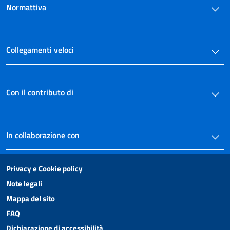
Normattiva
27 bis
27 ter
28
Collegamenti veloci
29
30
TITOLO IV
Con il contributo di
ACCERTAMENTO E CONTROLLI
31
31 bis
In collaborazione con
31-bis.1
31-bis.2
Privacy e Cookie policy
31-bis.3
Note legali
31-bis.4
Mappa del sito
31 ter
FAQ
31 quater
Dichiarazione di accessibilità