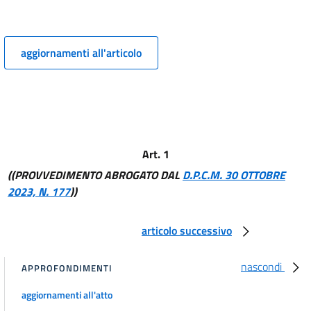
9
10
aggiornamenti all'articolo
11
Capo IV
Ministero
12
13
14
Art. 1
15
((PROVVEDIMENTO ABROGATO DAL
D.P.C.M. 30 OTTOBRE
2023, N. 177
))
16
17
articolo successivo
18
19
nascondi
APPROFONDIMENTI
Allegati
aggiornamenti all'atto