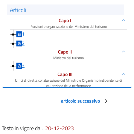
Articoli
Capo I
Funzioni e organizzazione del Ministero del turismo
1
2
Capo II
Ministro del turismo
3
Capo III
Uffici di diretta collaborazione del Ministro e Organismo indipendente di
valutazione della performance
4
articolo successivo
5
6
7
Testo in vigore dal:
20-12-2023
8