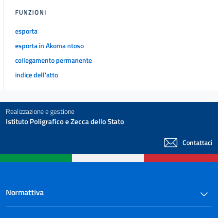
Tabella A
FUNZIONI
Tabella A
esporta
esporta in Akoma ntoso
collegamento permanente
indice dell'atto
Realizzazione e gestione
Istituto Poligrafico e Zecca dello Stato
Contattaci
Normattiva