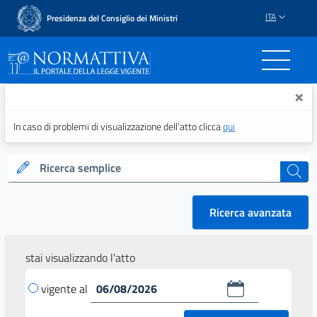
ITA
Presidenza del Consiglio dei Ministri
Normattiva - Il portale del
×
In caso di problemi di visualizzazione dell’atto clicca
qui
Ricerca semplice
cerca
Ricerca avanzata
stai visualizzando l'atto
vigente al