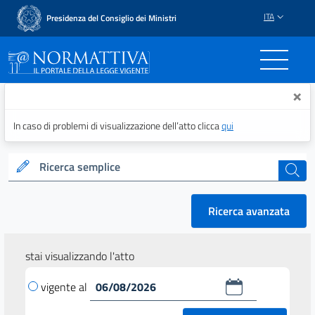
ITA
Presidenza del Consiglio dei Ministri
Normattiva - Il portale del
×
In caso di problemi di visualizzazione dell’atto clicca
qui
Ricerca semplice
cerca
Ricerca avanzata
stai visualizzando l'atto
vigente al