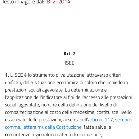
Testo in vigore dal:
8-2-2014
14
15
Allegati
Allegato 1
Allegato 1
Art. 2
ISEE
Allegato 2
Allegato 2
1.
L'ISEE è lo strumento di valutazione, attraverso criteri
unificati, della situazione economica di coloro che richiedono
Allegato 3
prestazioni sociali agevolate. La determinazione e
Allegato 3
l'applicazione dell'indicatore ai fini dell'accesso alle prestazioni
sociali agevolate, nonché della definizione del livello di
compartecipazione al costo delle medesime, costituisce livello
essenziale delle prestazioni, ai sensi dell'
articolo 117, secondo
comma, lettera m), della Costituzione
, fatte salve le
competenze regionali in materia di normazione,