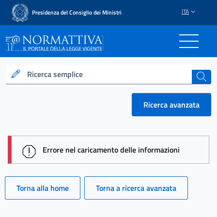
ITA
Presidenza del Consiglio dei Ministri
Normattiva - Il portale del
Ricerca semplice
cerca
Ricerca avanzata
session id: ujqZ8Hb9xzzDRMgRboRe8xytP5H1wRYl8
Errore nel caricamento delle informazioni
Torna alla home
Torna a ricerca avanzata