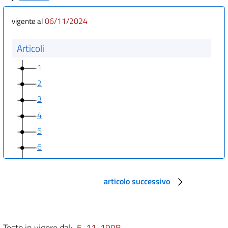
06/11/2024
vigente al
Articoli
1
2
3
4
5
6
7
8
articolo successivo
9
10
Testo in vigore dal:
5-11-1998