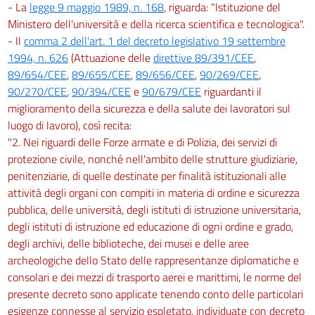
- La
legge 9 maggio 1989, n. 168
, riguarda: "Istituzione del
Ministero dell'università e della ricerca scientifica e tecnologica".
- Il
comma 2 dell'art. 1 del decreto legislativo 19 settembre
1994, n. 626
(Attuazione delle
direttive 89/391/CEE
,
89/654/CEE
,
89/655/CEE
,
89/656/CEE
,
90/269/CEE
,
90/270/CEE
,
90/394/CEE
e
90/679/CEE
riguardanti il
miglioramento della sicurezza e della salute dei lavoratori sul
luogo di lavoro), così recita:
"2. Nei riguardi delle Forze armate e di Polizia, dei servizi di
protezione civile, nonché nell'ambito delle strutture giudiziarie,
penitenziarie, di quelle destinate per finalità istituzionali alle
attività degli organi con compiti in materia di ordine e sicurezza
pubblica, delle università, degli istituti di istruzione universitaria,
degli istituti di istruzione ed educazione di ogni ordine e grado,
degli archivi, delle biblioteche, dei musei e delle aree
archeologiche dello Stato delle rappresentanze diplomatiche e
consolari e dei mezzi di trasporto aerei e marittimi, le norme del
presente decreto sono applicate tenendo conto delle particolari
esigenze connesse al servizio espletato, individuate con decreto