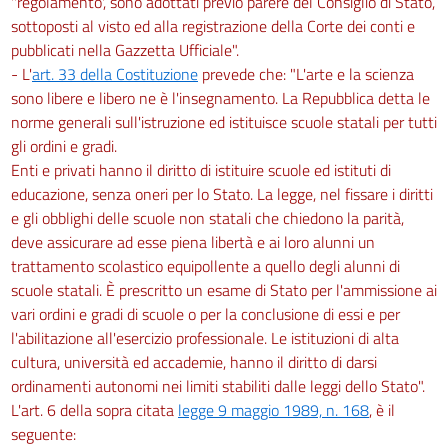
''regolamentò', sono adottati previo parere del Consiglio di Stato,
sottoposti al visto ed alla registrazione della Corte dei conti e
pubblicati nella Gazzetta Ufficiale".
- L'
art. 33 della Costituzione
prevede che: "L'arte e la scienza
sono libere e libero ne è l'insegnamento. La Repubblica detta le
norme generali sull'istruzione ed istituisce scuole statali per tutti
gli ordini e gradi.
Enti e privati hanno il diritto di istituire scuole ed istituti di
educazione, senza oneri per lo Stato. La legge, nel fissare i diritti
e gli obblighi delle scuole non statali che chiedono la parità,
deve assicurare ad esse piena libertà e ai loro alunni un
trattamento scolastico equipollente a quello degli alunni di
scuole statali. È prescritto un esame di Stato per l'ammissione ai
vari ordini e gradi di scuole o per la conclusione di essi e per
l'abilitazione all'esercizio professionale. Le istituzioni di alta
cultura, università ed accademie, hanno il diritto di darsi
ordinamenti autonomi nei limiti stabiliti dalle leggi dello Stato".
L'art. 6 della sopra citata
legge 9 maggio 1989, n. 168
, è il
seguente: