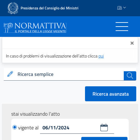
ITA
Presidenza del Consiglio dei Ministri
Normattiva - Il portale del
×
In caso di problemi di visualizzazione dell’atto clicca
qui
Ricerca semplice
cerca
Ricerca avanzata
stai visualizzando l'atto
vigente al