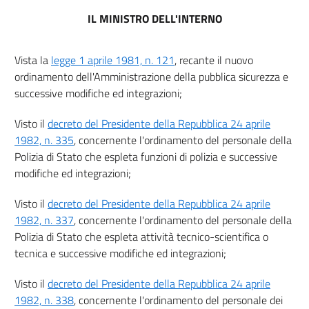
Capo III
IL MINISTRO DELL'INTERNO
Disposizioni particolari per i concorsi per l'accesso alla qualifica
di primo dirigente tecnico dei ruoli del personale della Polizia di
Stato che espleta attività tecnico-scientifica o tecnica
Vista la
legge 1 aprile 1981, n. 121
, recante il nuovo
9
ordinamento dell'Amministrazione della pubblica sicurezza e
successive modifiche ed integrazioni;
10
Capo IV
Visto il
decreto del Presidente della Repubblica 24 aprile
1982, n. 335
, concernente l'ordinamento del personale della
Disposizioni particolari per i concorsi per l'accesso alla qualifica
di primo dirigente medico dei ruoli professionali dei sanitari della
Polizia di Stato che espleta funzioni di polizia e successive
Polizia di Stato
modifiche ed integrazioni;
11
Visto il
decreto del Presidente della Repubblica 24 aprile
12
1982, n. 337
, concernente l'ordinamento del personale della
Polizia di Stato che espleta attività tecnico-scientifica o
tecnica e successive modifiche ed integrazioni;
Visto il
decreto del Presidente della Repubblica 24 aprile
1982, n. 338
, concernente l'ordinamento del personale dei