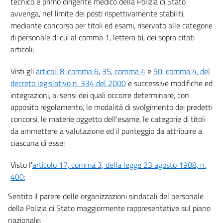
tecnico e primo dirigente medico della Polizia di Stato
avvenga, nel limite dei posti rispettivamente stabiliti,
mediante concorso per titoli ed esami, riservato alle categorie
di personale di cui al comma 1, lettera b), dei sopra citati
articoli;
Visti gli
articoli 8, comma 6
,
35
,
comma 4
e
50
,
comma 4, del
decreto legislativo n. 334 del 2000
e successive modifiche ed
integrazioni, ai sensi dei quali occorre determinare, con
apposito regolamento, le modalità di svolgimento dei predetti
concorsi, le materie oggetto dell'esame, le categorie di titoli
da ammettere a valutazione ed il punteggio da attribuire a
ciascuna di esse;
Visto l'
articolo 17, comma 3, della legge 23 agosto 1988, n.
400
;
Sentito il parere delle organizzazioni sindacali del personale
della Polizia di Stato maggiormente rappresentative sul piano
nazionale;