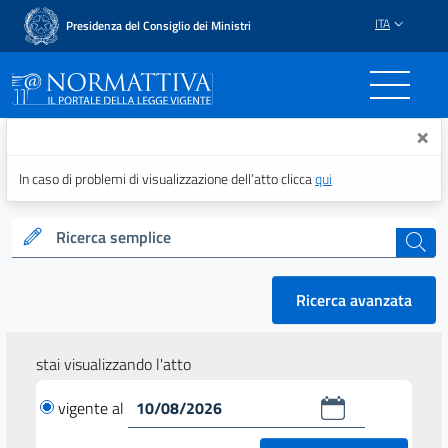
ITA
Presidenza del Consiglio dei Ministri
Normattiva - Il portale del
×
In caso di problemi di visualizzazione dell’atto clicca
qui
Ricerca semplice
cerca
Ricerca avanzata
stai visualizzando l'atto
vigente al