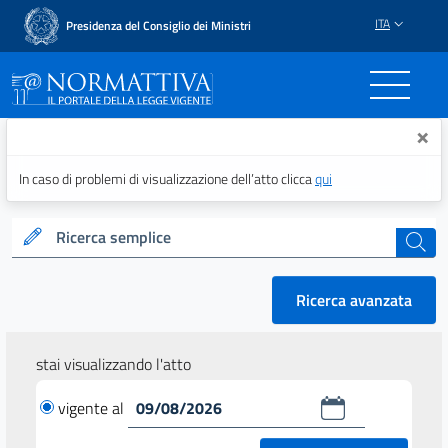
ITA
Presidenza del Consiglio dei Ministri
Normattiva - Il portale del
×
In caso di problemi di visualizzazione dell’atto clicca
qui
Ricerca semplice
cerca
Ricerca avanzata
stai visualizzando l'atto
vigente al