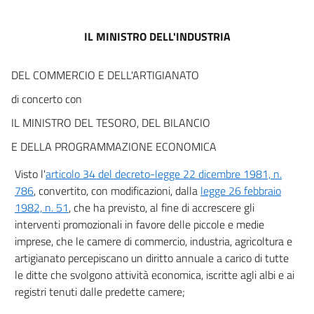
Capo IV
DISPOSIZIONI FINALI
IL MINISTRO DELL'INDUSTRIA
9
10
DEL COMMERCIO E DELL'ARTIGIANATO
11
di concerto con
IL MINISTRO DEL TESORO, DEL BILANCIO
E DELLA PROGRAMMAZIONE ECONOMICA
Visto l'
articolo 34 del decreto-legge 22 dicembre 1981, n.
786
, convertito, con modificazioni, dalla
legge 26 febbraio
1982, n. 51
, che ha previsto, al fine di accrescere gli
interventi promozionali in favore delle piccole e medie
imprese, che le camere di commercio, industria, agricoltura e
artigianato percepiscano un diritto annuale a carico di tutte
le ditte che svolgono attività economica, iscritte agli albi e ai
registri tenuti dalle predette camere;