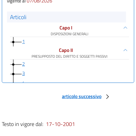
07/08/2026
vigente al
Articoli
Capo I
DISPOSIZIONI GENERALI
1
Capo II
PRESUPPOSTO DEL DIRITTO E SOGGETTI PASSIVI
2
3
4
Capo III
articolo successivo
ACCERTAMENTO, LIQUIDAZIONE E RISCOSSIONE DEL DIRITTO
5
6
Testo in vigore dal:
17-10-2001
7
8