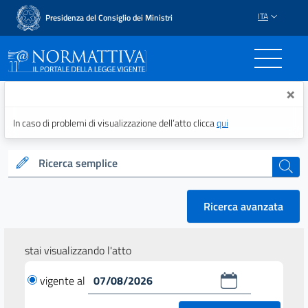
ITA
Presidenza del Consiglio dei Ministri
Normattiva - Il portale del
×
In caso di problemi di visualizzazione dell’atto clicca
qui
Ricerca semplice
cerca
Ricerca avanzata
stai visualizzando l'atto
vigente al