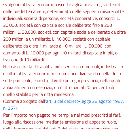
svolgono attività economica iscritte agli albi e ai registri tenuti
dalle predette camere, determinato nelle seguenti misure: ditte
individuali, società di persone, società cooperative, consorzi: L.
20.000; società con capitale sociale deliberato fino a 200
milioni: L. 30.000; società con capitale sociale deliberato da oltre
200 milioni a un miliardo: L. 40.000; società con capitale
deliberato da oltre 1 miliardo a 10 miliardi: L. 50.000, con
aumento di L. 10.000 per ogni 10 miliardi di capitale in più, o
frazione di 10 miliardi.
Nel caso che la ditta abbia più esercizi commerciali, industriali o
di altre attività economiche in province diverse da quella della
sede principale, è inoltre dovuto per ogni provincia, nella quale
abbia almeno un esercizio, un diritto pari al 20 per cento di
quello stabilito per la ditta medesima.
(Comma abrogato dall'
art. 3 del decreto-legge 28 agosto 1987,
n. 357
).
Per l'importo non pagato nei tempi e nei modi prescritti si farà
luogo alla riscossione, mediante emissione di apposito ruolo,
nelle forme previste dall'art. 3 del testo unico approvato con