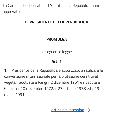
art. 4
La Camera dei deputati ed il Senato della Repubblica hanno
CAPITOLO III
approvato;
CONDIZIONI PER IL CONFERIMENTO DEL DIRITTO DI COSTITUTORE
art. 5
IL PRESIDENTE DELLA REPUBBLICA
art. 6
art. 7
PROMULGA
art. 8
la seguente legge:
art. 9
CAPITOLO IV
Art. 1
DOMANDA PER IL CONFERIMENTO DEL DIRITTO DI COSTITUTORE
1.
Il Presidente della Repubblica è autorizzato a ratificare la
art. 10
convenzione internazionale per la protezione dei ritrovati
art. 11
vegetali, adottata a Parigi il 2 dicembre 1961 e riveduta a
art. 12
Ginevra il 10 novembre 1972, il 23 ottobre 1978 ed il 19
art. 13
marzo 1991.
CAPITOLO V
I DIRITTI DEL COSTITUTORE
articolo successivo
art. 14