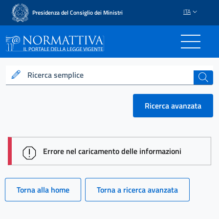
ITA
Presidenza del Consiglio dei Ministri
Normattiva - Il portale del
Ricerca semplice
cerca
Ricerca avanzata
session id: Y6d1L2r-Z400Lw978RnzVQiAMLUx2Y_oq
Errore nel caricamento delle informazioni
Torna alla home
Torna a ricerca avanzata