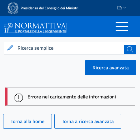
ITA
Presidenza del Consiglio dei Ministri
Normattiva - Il portale del
Ricerca semplice
cerca
Ricerca avanzata
session id: hH4qM1GRtOshJwRLOQnRG5vuGZwbTzh
Errore nel caricamento delle informazioni
Torna alla home
Torna a ricerca avanzata