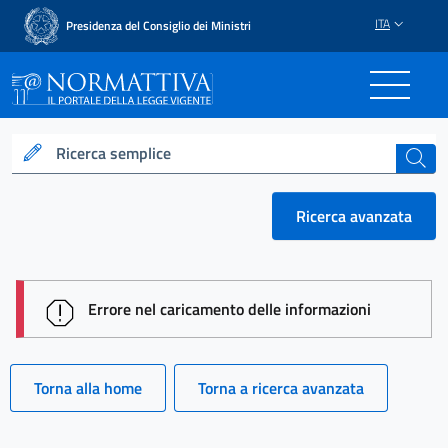
ITA
Presidenza del Consiglio dei Ministri
Normattiva - Il portale del
Ricerca semplice
cerca
Ricerca avanzata
session id: 8lSRvI9dx2Deo8YThVD6CSCPxL1m_M2JR
Errore nel caricamento delle informazioni
Torna alla home
Torna a ricerca avanzata