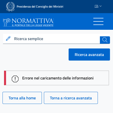
ITA
Presidenza del Consiglio dei Ministri
Normattiva - Il portale del
Ricerca semplice
cerca
Ricerca avanzata
session id: aJBlBin_rLXn0Ii9RcvJ7__oCvz2LgP5DuCF
Errore nel caricamento delle informazioni
Torna alla home
Torna a ricerca avanzata