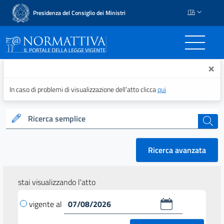
ITA
Presidenza del Consiglio dei Ministri
Normattiva - Il portale del
×
In caso di problemi di visualizzazione dell’atto clicca
qui
Ricerca semplice
cerca
Ricerca avanzata
stai visualizzando l'atto
vigente al