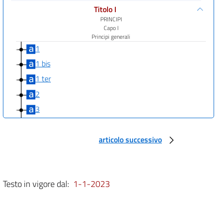
Titolo I
PRINCIPI
Capo I
Principi generali
1
1 bis
1 ter
2
3
4
5
articolo successivo
6
7
Testo in vigore dal:
1-1-2023
8
Titolo II
SOGGETTI