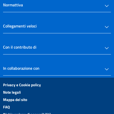
23
Normattiva
24
24 bis
Collegamenti veloci
25
26
27
Con il contributo di
28
29
30
In collaborazione con
Capo V
((Disciplina del fornitore di servizi interattivi associati o di servizi di accesso
Privacy e Cookie policy
condizionato))
31
Note legali
Titolo IV
Mappa del sito
((DISCIPLINA DEI SERVIZI DI MEDIA AUDIOVISIVI E RADIOFONICI))
FAQ
Capo I
((Disposizioni applicabili a tutti i servizi di media audiovisivi e radiofonici -