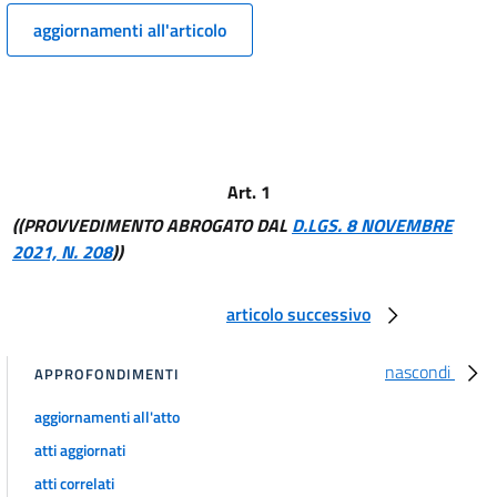
Capo I
Funzioni del Ministero
aggiornamenti all'articolo
9
Capo II
Funzioni dell'Autorità
10
Capo III
Altre competenze
Art. 1
11
((PROVVEDIMENTO ABROGATO DAL
D.LGS. 8 NOVEMBRE
Capo IV
2021, N. 208
))
Regioni
12
articolo successivo
13
14
nascondi
APPROFONDIMENTI
Titolo III
aggiornamenti all'atto
ATTIVITÀ
Capo I
atti aggiornati
Disciplina di operatore di rete radiotelevisiva
atti correlati
15