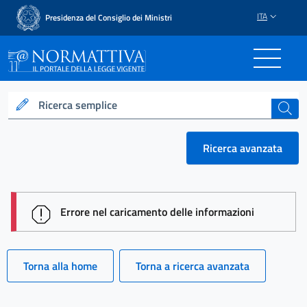
ITA
Presidenza del Consiglio dei Ministri
Normattiva - Il portale del
Ricerca semplice
cerca
Ricerca avanzata
session id: rNdYeWg-eYXixycgrczQVeY_LTIYvElkHbOFV
Errore nel caricamento delle informazioni
Torna alla home
Torna a ricerca avanzata