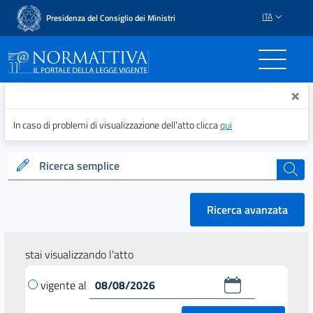
ITA
Presidenza del Consiglio dei Ministri
Normattiva - Il portale del
×
In caso di problemi di visualizzazione dell’atto clicca
qui
Ricerca semplice
cerca
Ricerca avanzata
stai visualizzando l'atto
vigente al