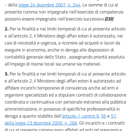
- della
legge 24 dicembre 2007, n. 244
. Le somme di cui al
presente comma non impegnate nell'esercizio di competenza
possono essere impegnate nell'esercizio successivo.
((3))
2.
Per le finalità e nei limiti temporali di cui al presente articolo
e all'articolo 2, il Ministero degli affari esteri è autorizzato, nei
casi di necessità e urgenza, a ricorrere ad acquisti e lavori da
eseguire in economia, anche in deroga alle disposizioni di
contabilità generale dello Stato , assegnando priorità assoluta
all'impiego di risorse locali sia umane sia materiali .
3.
Per le finalità e nei limiti temporali di cui al presente articolo
e all'articolo 2, il Ministero degli affari esteri è autorizzato ad
affidare incarichi temporanei di consulenza anche ad enti e
organismi specializzati ed a stipulare contratti di collaborazione
coordinata e continuativa con personale estraneo alla pubblica
amministrazione, in possesso di specifiche professionalità in
deroga a quanto stabilito dall'
articolo 1, commi 9
,
56
e
57,
della legge 23 dicembre 2005, n. 266
. Gli incarichi e i contratti
di cui al presente comma sono affidati ad enti od organismi e