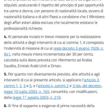
stipulati, assicurando il rispetto del principio di pari opportunità
tra uomo e donna, con persone di nazionalità locale, ovvero di
nazionalità italiana o di altri Paesi a condizione che il Ministero
degli affari esteri abbia escluso che localmente esistano le
professionalità richieste.
4.
Al personale inviato in breve missione per la realizzazione
delle attività e degli interventi di cui al comma 1, è corrisposta
l'indennità di missione di cui al
regio decreto 3 giugno 1926, n.
941
, nella misura intera incrementata del 30 per cento,
calcolata sulla diaria prevista con riferimento ad Arabia
Saudita, Emirati Arabi Uniti e Oman.
5.
Per quanto non diversamente previsto, alle attività e agli
interventi di cui al presente articolo, si applicano l'
articolo 3,
commi 1
,
2
,
3
e
5
, e l'
articolo 4, commi 2
e
3-bis, del decreto-
legge 10 luglio 2003, n. 165
, convertito, con modificazioni,
dalla
legge 1° agosto 2003, n. 219
.
6.
Al fine di sopperire a esigenze di prima necessità della