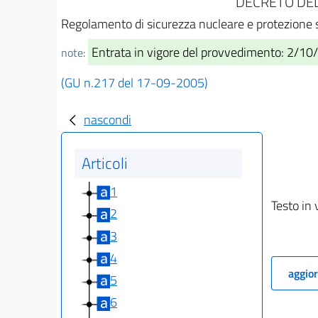
DECRETO DEL 
Regolamento di sicurezza nucleare e protezione s
Entrata in vigore del provvedimento: 2/1
note:
(GU n.217 del 17-09-2005)
nascondi
Articoli
1
Testo in 
2
3
4
aggior
5
6