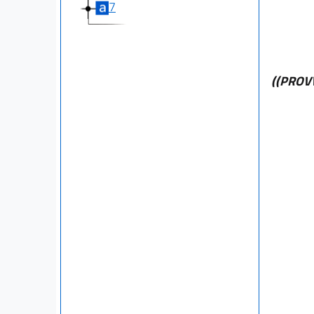
7
((PROV