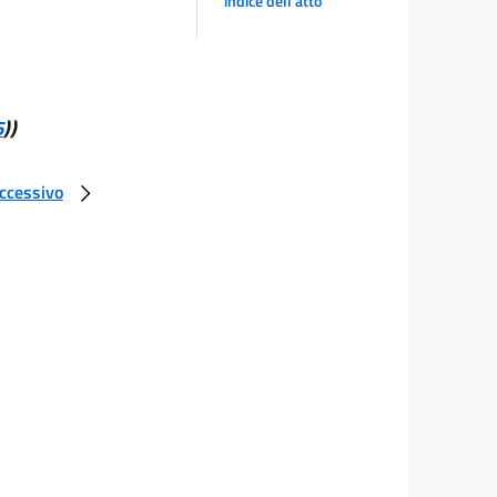
indice dell'atto
6
))
uccessivo