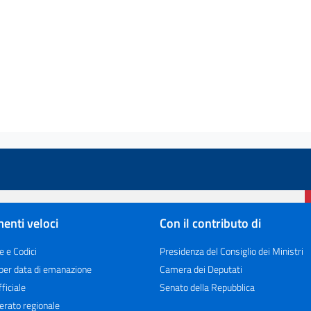
enti veloci
Con il contributo di
e e Codici
Presidenza del Consiglio dei Ministri
 per data di emanazione
Camera dei Deputati
ficiale
Senato della Repubblica
erato regionale