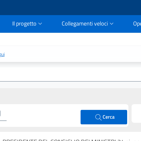
Il progetto
Collegamenti veloci
Op
rtale della legge vigent
qui
Cerca