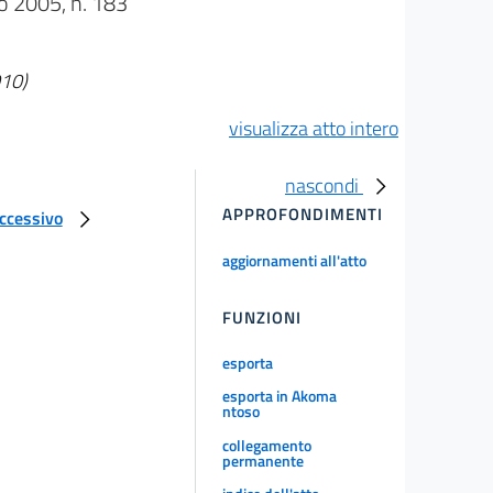
 2005, n. 183
010)
visualizza atto intero
nascondi
APPROFONDIMENTI
uccessivo
aggiornamenti all'atto
FUNZIONI
esporta
esporta in Akoma
ntoso
collegamento
permanente