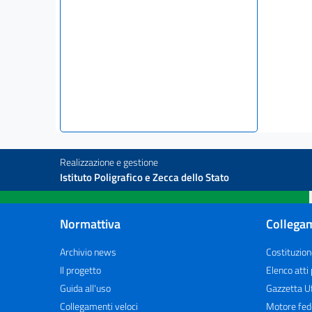
Realizzazione e gestione
Istituto Poligrafico e Zecca dello Stato
Normattiva
Collegam
Archivio news
Costituzion
Il progetto
Elenco atti
Guida all'uso
Gazzetta Uf
Collegamenti veloci
Motore fed