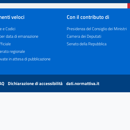
enti veloci
Con il contributo di
e e Codici
Presidenza del Consiglio dei Ministri
 per data di emanazione
Camera dei Deputati
ficiale
Senato della Repubblica
erato regionale
vate in attesa di pubblicazione
AQ
Dichiarazione di accessibilità
dati.normattiva.it