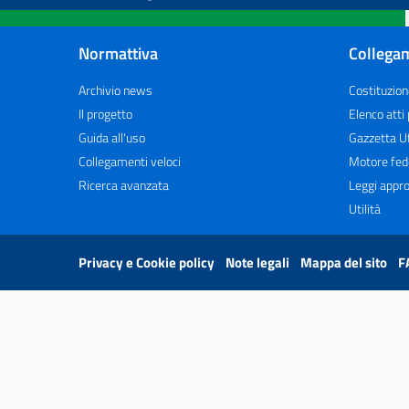
Normattiva
Collegam
Archivio news
Costituzion
Il progetto
Elenco atti
Guida all'uso
Gazzetta Uf
Collegamenti veloci
Motore fed
Ricerca avanzata
Leggi appro
Utilità
Privacy e Cookie policy
Note legali
Mappa del sito
F