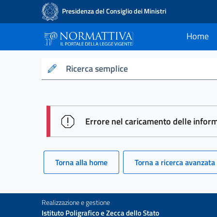
Presidenza del Consiglio dei Ministri
Home
current
Normattiva - Il po
Ricerca semplice
session id: Ldpet3HvgZeau9nryS_I
Errore nel caricamento delle infor
Torna alla home
Torna a ricerca avanzata
Realizzazione e gestione
Istituto Poligrafico e Zecca dello Stato