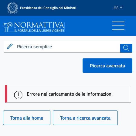
ITA
Presidenza del Consiglio dei Ministri
Normattiva - Il portale del
Ricerca semplice
cerca
Ricerca avanzata
session id: zsMLhoWp43FetwAA45KVbEjbNZ_TZwl-F
Errore nel caricamento delle informazioni
Torna alla home
Torna a ricerca avanzata