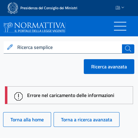
ITA
Presidenza del Consiglio dei Ministri
Normattiva - Il portale del
Ricerca semplice
cerca
Ricerca avanzata
session id: iowKJOT_hUfy48S7dae6bOqFTasbQhBn
Errore nel caricamento delle informazioni
Torna alla home
Torna a ricerca avanzata