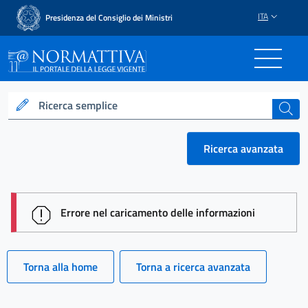
ITA
Presidenza del Consiglio dei Ministri
Normattiva - Il portale del
Ricerca semplice
cerca
Ricerca avanzata
session id: vHZwda_P-H0xq9c7f1PaDVkN-1G43WHL
Errore nel caricamento delle informazioni
Torna alla home
Torna a ricerca avanzata