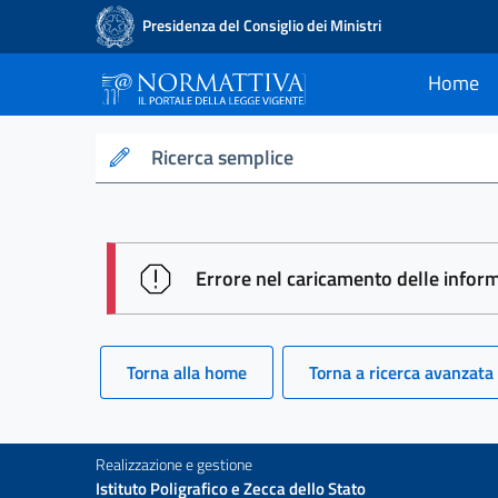
Presidenza del Consiglio dei Ministri
Home
current
Normattiva - Il po
Ricerca semplice
session id: hcxDwvaSSy1UNvwjdy
Errore nel caricamento delle infor
Torna alla home
Torna a ricerca avanzata
Realizzazione e gestione
Istituto Poligrafico e Zecca dello Stato