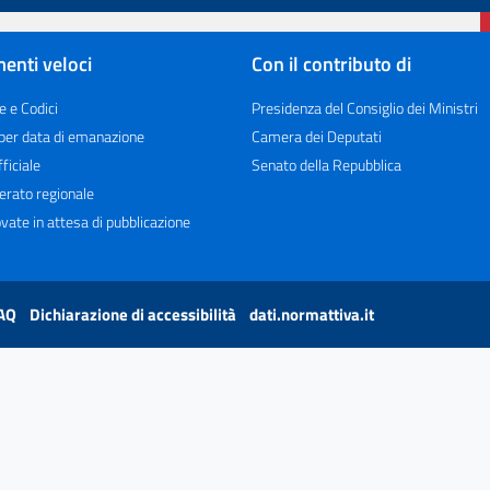
enti veloci
Con il contributo di
e e Codici
Presidenza del Consiglio dei Ministri
 per data di emanazione
Camera dei Deputati
ficiale
Senato della Repubblica
erato regionale
vate in attesa di pubblicazione
AQ
Dichiarazione di accessibilità
dati.normattiva.it