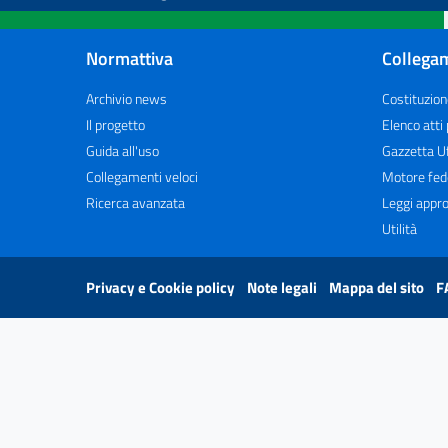
Normattiva
Collegam
Archivio news
Costituzion
Il progetto
Elenco atti
Guida all'uso
Gazzetta Uf
Collegamenti veloci
Motore fed
Ricerca avanzata
Leggi appro
Utilità
Privacy e Cookie policy
Note legali
Mappa del sito
F