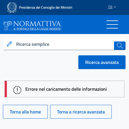
ITA
Presidenza del Consiglio dei Ministri
Normattiva - Il portale del
Ricerca semplice
cerca
Ricerca avanzata
session id: gCkeAmCB6VRJTeTQkFTKaAnW-0NwH4Lt
Errore nel caricamento delle informazioni
Torna alla home
Torna a ricerca avanzata