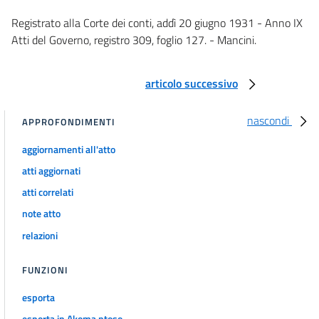
art. 32
Registrato alla Corte dei conti, addì 20 giugno 1931 - Anno IX
art. 33
Atti del Governo, registro 309, foglio 127. - Mancini.
art. 34
art. 35
articolo successivo
art. 36
art. 37
nascondi
APPROFONDIMENTI
art. 38
aggiornamenti all'atto
art. 39
atti aggiornati
art. 40
atti correlati
art. 41
note atto
art. 42
relazioni
art. 43
FUNZIONI
art. 44
art. 45
esporta
Capo V.
esporta in Akoma ntoso