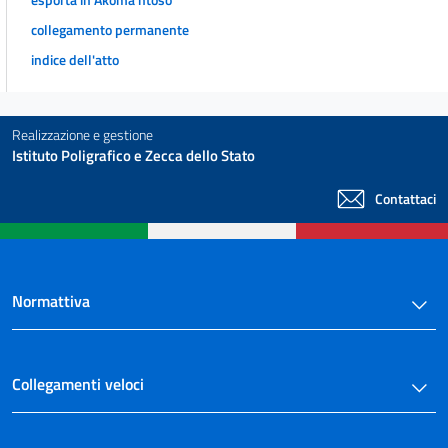
Della prevenzione di infortuni e disastri.
collegamento permanente
art. 46
indice dell'atto
art. 47
art. 48
art. 49
Realizzazione e gestione
Istituto Poligrafico e Zecca dello Stato
art. 50
art. 51
Contattaci
art. 52
art. 53
art. 54
Normattiva
art. 55
art. 56
Collegamenti veloci
art. 57
art. 58
art. 59