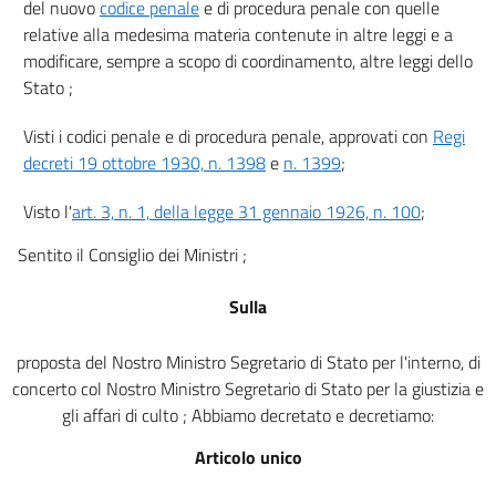
del nuovo
codice penale
e di procedura penale con quelle
art. 17
relative alla medesima materia contenute in altre leggi e a
art. 17 bis
modificare, sempre a scopo di coordinamento, altre leggi dello
Stato ;
art. 17 ter
art. 17 quater
Visti i codici penale e di procedura penale, approvati con
Regi
decreti 19 ottobre 1930, n. 1398
e
n. 1399
;
art. 17 quinquies
art. 17 sexies
Visto l'
art. 3, n. 1, della legge 31 gennaio 1926, n. 100
;
TITOLO II.
Sentito il Consiglio dei Ministri ;
Disposizioni relative all'ordine pubblico e alla incolumità pubblica.
Capo I.
Delle riunioni pubbliche e degli assembramenti in luoghi pubblici.
Sulla
art. 18
art. 19
proposta del Nostro Ministro Segretario di Stato per l'interno, di
concerto col Nostro Ministro Segretario di Stato per la giustizia e
art. 20
gli affari di culto ; Abbiamo decretato e decretiamo:
art. 21
Articolo unico
art. 22
art. 23