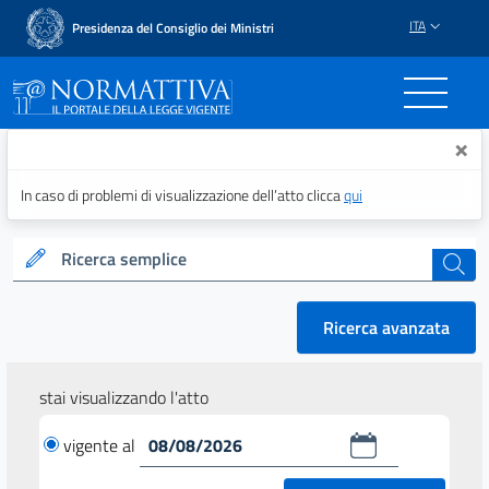
ITA
Presidenza del Consiglio dei Ministri
Normattiva - Il portale del
×
In caso di problemi di visualizzazione dell’atto clicca
qui
Ricerca semplice
cerca
Ricerca avanzata
stai visualizzando l'atto
vigente al