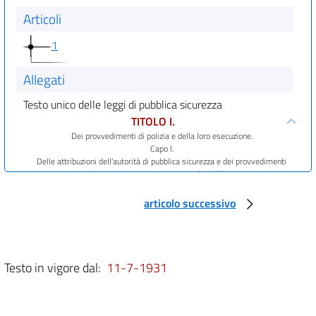
Articoli
1
Allegati
Testo unico delle leggi di pubblica sicurezza
TITOLO I.
Dei provvedimenti di polizia e della loro esecuzione.
Capo I.
Delle attribuzioni dell'autorità di pubblica sicurezza e dei provvedimenti
d'urgenza o per grave necessità pubblica.
art. 1
articolo successivo
art. 2
art. 3
art. 4
Testo in vigore dal:
11-7-1931
Capo II.
Della esecuzione dei provvedimenti di polizia.
art. 5