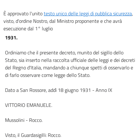
art. 24
È approvato l'unito
testo unico delle leggi di pubblica sicurezza
,
Capo II.
visto, d'ordine Nostro, dal Ministro proponente e che avrà
Delle cerimonie religiose fuori dei templi e delle processioni ecclesiastiche o
esecuzione dal 1° luglio
civili.
1931.
art. 25
art. 26
Ordiniamo che il presente decreto, munito del sigillo dello
art. 27
Stato, sia inserto nella raccolta ufficiale delle leggi e dei decreti
Capo III.
del Regno d'Italia, mandando a chiunque spetti di osservarlo e
Delle raccolte delle armi e delle passeggiate in forma militare.
di farlo osservare come legge dello Stato.
art. 28
Dato a San Rossore, addì 18 giugno 1931 - Anno IX
art. 29
Capo IV.
VITTORIO EMANUELE.
Delle armi.
art. 30
Mussolini - Rocco.
art. 31
art. 31 bis
Visto, il Guardasigilli: Rocco.