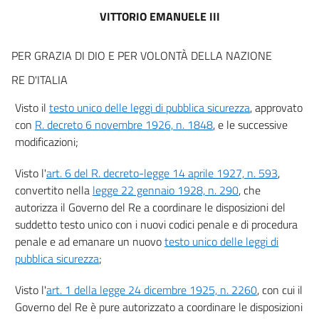
art. 6
VITTORIO EMANUELE III
art. 7
PER GRAZIA DI DIO E PER VOLONTÀ DELLA NAZIONE
CAPO III.
Delle autorizzazioni di polizia.
RE D'ITALIA
art. 8
Visto il
testo unico delle leggi di pubblica sicurezza
, approvato
art. 9
con
R. decreto 6 novembre 1926, n. 1848
, e le successive
art. 10
modificazioni;
art. 11
Visto l'
art. 6 del R. decreto-legge 14 aprile 1927, n. 593
,
art. 12
convertito nella
legge 22 gennaio 1928, n. 290
, che
art. 13
autorizza il Governo del Re a coordinare le disposizioni del
suddetto testo unico con i nuovi codici penale e di procedura
art. 14
penale e ad emanare un nuovo
testo unico delle leggi di
CAPO IV.
pubblica sicurezza
;
Dell'inosservanza degli ordini dell'autorità di pubblica sicurezza e delle
contravvenzioni.
Visto l'
art. 1 della legge 24 dicembre 1925, n. 2260
, con cui il
art. 15
Governo del Re è pure autorizzato a coordinare le disposizioni
art. 16