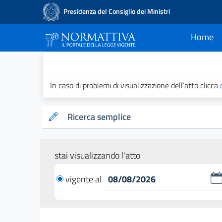
Presidenza del Consiglio dei Ministri
Home
current
Normattiva - Il po
In caso di problemi di visualizzazione dell’atto clicca
Ricerca semplice
stai visualizzando l'atto
vigente al