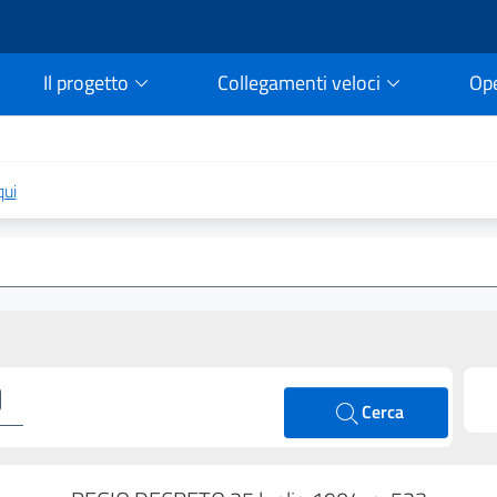
Il progetto
Collegamenti veloci
Op
rtale della legge vigent
qui
Cerca