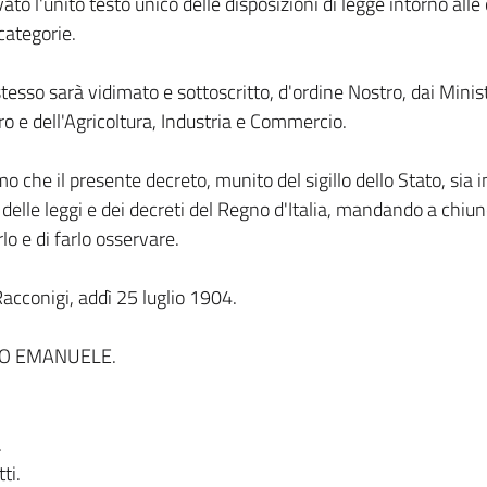
ato l'unito testo unico delle disposizioni di legge intorno alle
categorie.
 stesso sarà vidimato e sottoscritto, d'ordine Nostro, dai Minist
ro e dell'Agricoltura, Industria e Commercio.
o che il presente decreto, munito del sigillo dello Stato, sia 
e delle leggi e dei decreti del Regno d'Italia, mandando a chiun
lo e di farlo osservare.
acconigi, addì 25 luglio 1904.
IO EMANUELE.
.
ti.