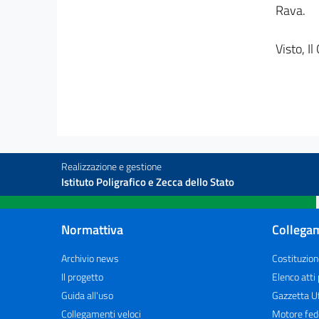
Rava.
art. 16
art. 17
Visto, Il
Sezione I.
Costituzione dei Consorzi.
art. 18
art. 19
art. 20
art. 21
Realizzazione e gestione
art. 22
Istituto Poligrafico e Zecca dello Stato
art. 23
Sezione II.
Normattiva
Collegam
Organizzazione dei Consorzi.
art. 24
Archivio news
Costituzion
art. 25
Il progetto
Elenco atti
Guida all'uso
Gazzetta Uf
art. 26
Collegamenti veloci
Motore fed