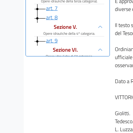
È approv
Opere idrauliche della terza categoria).
art. 7
diverse 
art. 8
Il testo
Sezione V.
del Teso
Opere idrauliche della 4ª categoria.
art. 9
Ordiniam
Sezione VI.
ufficial
Opere idrauliche di 5ª categoria.
art. 10
osservar
art. 11
Dato a R
art. 12
art. 13
VITTOR
Capo II.
Disposizioni generiche per le opere di ogni
Giolitti.
categoria.
art. 14
Tedesco
art. 15
L. Luzzat