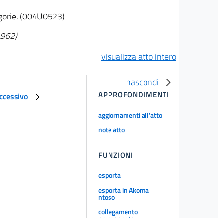
tegorie. (004U0523)
1962)
visualizza atto intero
nascondi
APPROFONDIMENTI
uccessivo
aggiornamenti all'atto
note atto
FUNZIONI
esporta
esporta in Akoma
ntoso
collegamento