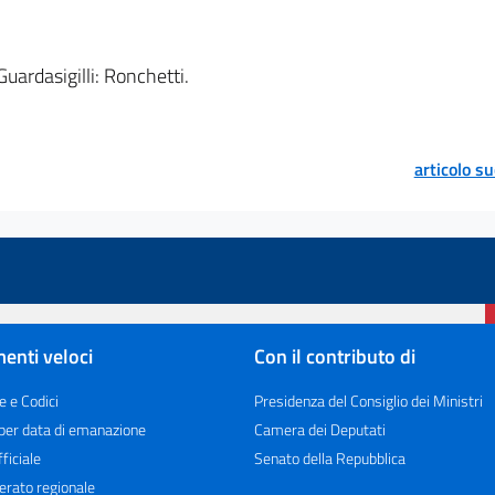
 Guardasigilli: Ronchetti.
articolo s
enti veloci
Con il contributo di
e e Codici
Presidenza del Consiglio dei Ministri
 per data di emanazione
Camera dei Deputati
ficiale
Senato della Repubblica
erato regionale