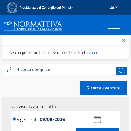
ITA
Presidenza del Consiglio dei Ministri
Normattiva - Il portale del
×
In caso di problemi di visualizzazione dell’atto clicca
qui
Ricerca semplice
cerca
Ricerca avanzata
stai visualizzando l'atto
vigente al