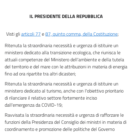
7
Capo IV
Disposizioni in materia di transizione digitale
IL PRESIDENTE DELLA REPUBBLICA
8
Capo V
Visti gli
articoli 77
e
87, quinto comma, della Costituzione
;
Disposizioni concernenti il Fondo nazionale per l'infanzia e l'adolescenza
9
Ritenuta la straordinaria necessità e urgenza di istituire un
ministero dedicato alla transizione ecologica, che riunisca le
Capo VI
Disposizioni finanziarie e finali
attuali competenze del Ministero dell'ambiente e della tutela
10
del territorio e del mare con le attribuzioni in materia di energia
fino ad ora ripartite tra altri dicasteri;
11
Ritenuta la straordinaria necessità e urgenza di istituire un
12
ministero dedicato al turismo, anche con l'obiettivo prioritario
di rilanciare il relativo settore fortemente inciso
Allegati
dall'emergenza da COVID-19;
Allegato
Ravvisata la straordinaria necessità e urgenza di rafforzare le
Allegato
funzioni della Presidenza del Consiglio dei ministri in materia di
coordinamento e promozione delle politiche del Governo