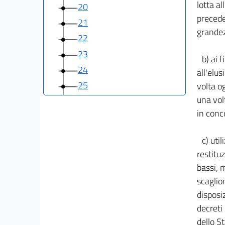
lotta a
20
precede
21
grandez
22
23
b) ai 
24
all'elu
25
volta o
una vol
26
in conc
27
28
c) uti
29
restituz
30
bassi, m
31
scaglio
disposi
32
decreti 
33
dello S