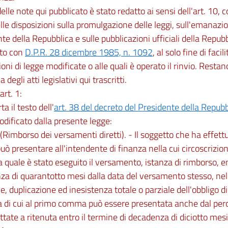
 delle note qui pubblicato è stato redatto ai sensi dell'art. 10,
lle disposizioni sulla promulgazione delle leggi, sull'emanazio
te della Repubblica e sulle pubblicazioni ufficiali della Repubb
to con
D.P.R. 28 dicembre 1985, n. 1092
, al solo fine di facil
ioni di legge modificate o alle quali è operato il rinvio. Restano
ia degli atti legislativi qui trascritti.
art. 1:
rta il testo dell'
art. 38 del decreto del Presidente della Repub
ificato dalla presente legge:
 (Rimborso dei versamenti diretti). - Il soggetto che ha effet
può presentare all'intendente di finanza nella cui circoscrizio
a quale è stato eseguito il versamento, istanza di rimborso, en
a di quarantotto mesi dalla data del versamento stesso, nel 
e, duplicazione ed inesistenza totale o parziale dell'obbligo 
a di cui al primo comma può essere presentata anche dal pe
tate a ritenuta entro il termine di decadenza di diciotto mesi 