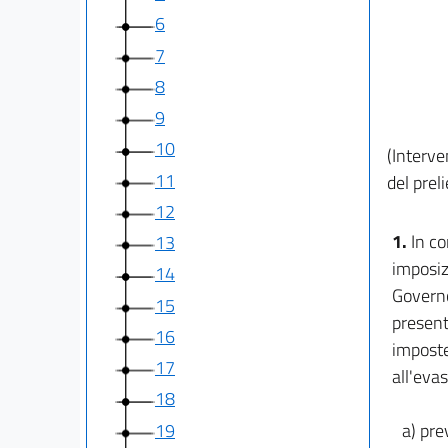
6
7
8
9
10
(Interve
11
del preli
12
1.
In co
13
imposizi
14
Governo
15
presente
16
imposte 
17
all'evas
18
19
a) pre