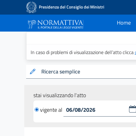
Presidenza del Consiglio dei Ministri
Home
current
Normattiva - Il po
In caso di problemi di visualizzazione dell’atto clicca
Ricerca semplice
stai visualizzando l'atto
vigente al