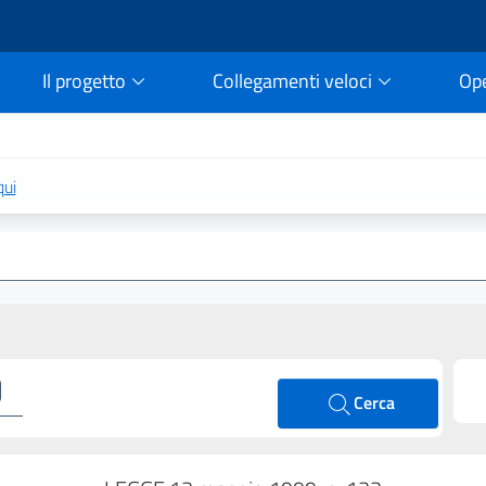
Il progetto
Collegamenti veloci
Op
rtale della legge vigent
qui
Cerca