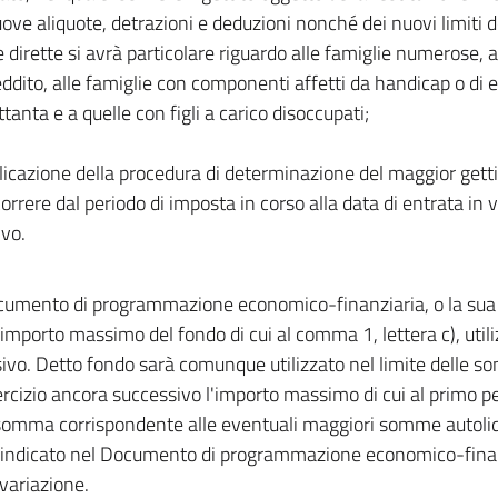
uove aliquote, detrazioni e deduzioni nonché dei nuovi limiti de
 dirette si avrà particolare riguardo alle famiglie numerose, a
dito, alle famiglie con componenti affetti da handicap o di e
tanta e a quelle con figli a carico disoccupati;
licazione della procedura di determinazione del maggior gettito
correre dal periodo di imposta in corso alla data di entrata in 
ivo.
ocumento di programmazione economico-finanziaria, o la sua 
l'importo massimo del fondo di cui al comma 1, lettera c), utili
ivo. Detto fondo sarà comunque utilizzato nel limite delle s
ercizio ancora successivo l'importo massimo di cui al primo p
somma corrispondente alle eventuali maggiori somme autoliq
indicato nel Documento di programmazione economico-finanz
 variazione.