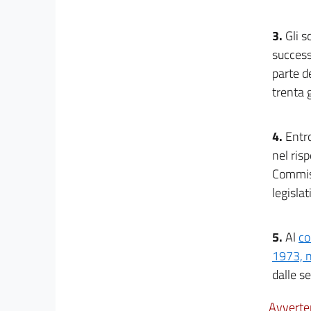
3.
Gli s
success
parte d
trenta 
4.
Entro
nel risp
Commiss
legislat
5.
Al
co
1973, n
dalle s
Avverte