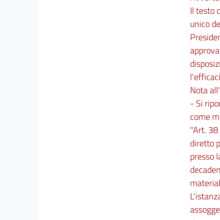
Il testo
unico de
Presiden
approva
disposiz
l'efficac
Nota all'
- Si ripo
come mod
"Art. 38
diretto 
presso l
decadenz
material
L'istanz
assogget