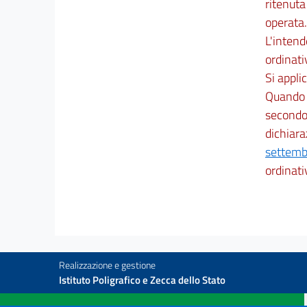
ritenuta
operata.
L'intend
ordinat
Si appli
Quando l
secondo 
dichiara
settemb
ordinati
Realizzazione e gestione
Istituto Poligrafico e Zecca dello Stato