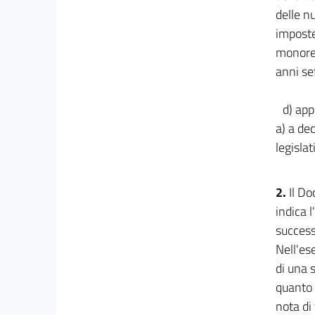
34
delle n
35
imposte
36
monored
37
anni set
d) app
a) a de
legislat
2.
Il D
indica 
success
Nell'es
di una 
quanto 
nota di