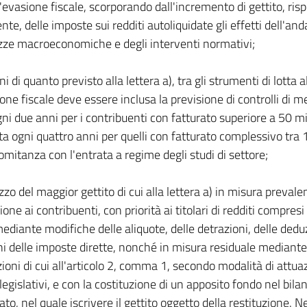
ll'evasione fiscale, scorporando dall'incremento di gettito, ris
nte, delle imposte sui redditi autoliquidate gli effetti dell'a
ze macroeconomiche e degli interventi normativi;
fini di quanto previsto alla lettera a), tra gli strumenti di lotta 
sione fiscale deve essere inclusa la previsione di controlli di
gni due anni per i contribuenti con fatturato superiore a 50 mil
ta ogni quattro anni per quelli con fatturato complessivo tra 10
omitanza con l'entrata a regime degli studi di settore;
lizzo del maggior gettito di cui alla lettera a) in misura preva
ione ai contribuenti, con priorità ai titolari di redditi compresi
ediante modifiche delle aliquote, delle detrazioni, delle deduzi
ni delle imposte dirette, nonché in misura residuale mediante 
zioni di cui all'articolo 2, comma 1, secondo modalità di attua
legislativi, e con la costituzione di un apposito fondo nel bila
tato, nel quale iscrivere il gettito oggetto della restituzione.