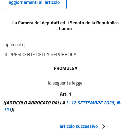
13
aggiornamenti all'articolo
14
15
La Camera dei deputati ed il Senato della Repubblica
16
hanno
17
approvato;
18
IL PRESIDENTE DELLA REPUBBLICA
19
20
PROMULGA
21
la seguente legge:
22
23
Art. 1
24
((ARTICOLO ABROGATO DALLA
L. 12 SETTEMBRE 2025, N.
131
))
25
articolo successivo