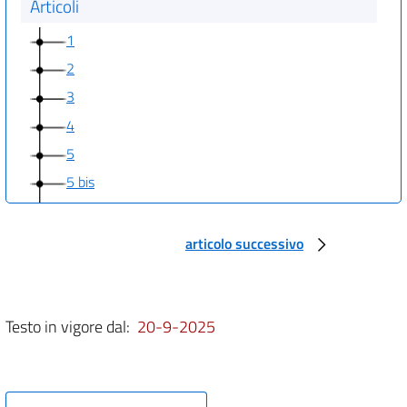
Articoli
1
2
3
4
5
5 bis
6
7
articolo successivo
8
9
10
Testo in vigore dal:
20-9-2025
11
12