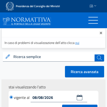
ITA
Presidenza del Consiglio dei Ministri
Normattiva - Il portale del
×
In caso di problemi di visualizzazione dell’atto clicca
qui
Ricerca semplice
cerca
Ricerca avanzata
stai visualizzando l'atto
vigente al