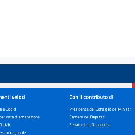
enti veloci
Con il contributo di
e e Codici
Presidenza del Consiglio dei Ministri
 per data di emanazione
Camera dei Deputati
ficiale
Senato della Repubblica
erato regionale