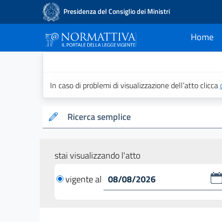
Presidenza del Consiglio dei Ministri
Home
current
Normattiva - Il po
In caso di problemi di visualizzazione dell’atto clicca
Ricerca semplice
stai visualizzando l'atto
vigente al