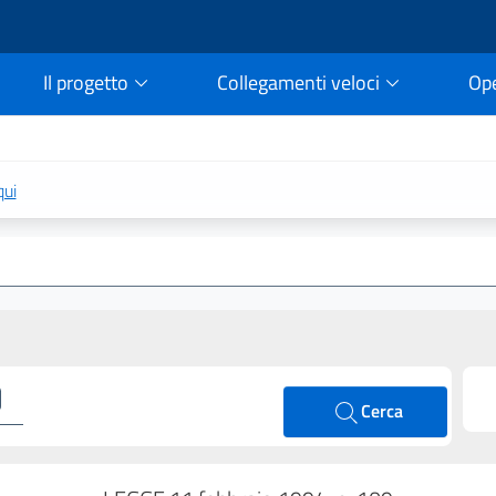
Il progetto
Collegamenti veloci
Op
rtale della legge vigent
qui
Cerca