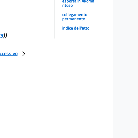
esporta in Akoma
ntoso
collegamento
permanente
indice dell'atto
63
))
uccessivo