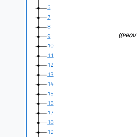
6
7
8
((PROV
9
10
11
12
13
14
15
16
17
18
19