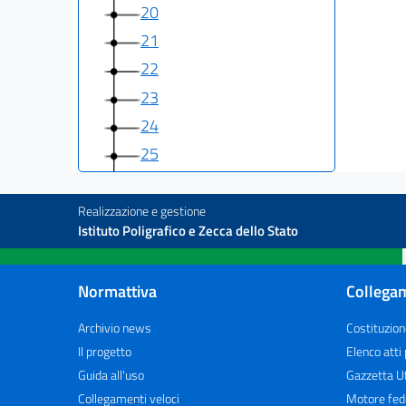
20
21
22
23
24
25
26
27
Realizzazione e gestione
Istituto Poligrafico e Zecca dello Stato
28
29
Normattiva
Collegam
30
31
Archivio news
Costituzion
31 bis
Il progetto
Elenco atti
Guida all'uso
Gazzetta Uf
32
Collegamenti veloci
Motore fed