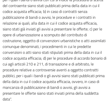
22
del contraente siano stati pubblicati prima della data in cui il
23
codice acquista efficacia; b) in caso di contratti senza
24
pubblicazione di bandi o avvisi, le procedure e i contratti in
25
relazione ai quali, alla data in cui il codice acquista efficacia,
siano stati già inviati gli avvisi a presentare le offerte; c) per le
26
opere di urbanizzazione a scomputo del contributo di
27
costruzione, oggetto di convenzioni urbanistiche o atti assimilati
TITOLO IV
comunque denominati, i procedimenti in cui le predette
MODALITÀ DI AFFIDAMENTO - PRINCIPI COMUNI
convenzioni o atti siano stati stipulati prima della data in cui il
28
codice acquista efficacia; d) per le procedure di accordo bonario di
29
cui agli articoli 210 e 211, di transazione e di arbitrato, le
procedure relative a controversie aventi a oggetto contratti
30
pubblici, per i quali i bandi o gli avvisi siano stati pubblicati prima
31
della data in cui il codice acquista efficacia, ovvero, in caso di
32
mancanza di pubblicazione di bandi o avvisi, gli avvisi a
presentare le offerte siano stati inviati prima della suddetta
33
data".
34
PARTE II