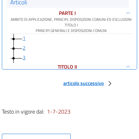
Articoli
PARTE I
AMBITO DI APPLICAZIONE, PRINCIPI, DISPOSIZIONI COMUNI ED ESCLUSIONI
TITOLO I
PRINCIPI GENERALI E DISPOSIZIONI COMUNI
1
2
3
TITOLO II
CONTRATTI ESCLUSI IN TUTTO O IN PARTE DALL'AMBITO DI APPLICAZIONE
4
articolo successivo
5
6
7
Testo in vigore dal:
1-7-2023
8
9
10