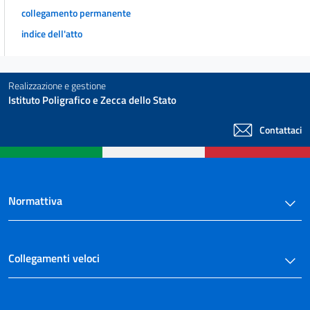
MODALITÀ COMUNI ALLE PROCEDURE DI AFFIDAMENTO
collegamento permanente
SEZIONE I
indice dell'atto
DISPOSIZIONI COMUNI
44
45
Realizzazione e gestione
46
Istituto Poligrafico e Zecca dello Stato
47
Contattaci
48
49
50
Normattiva
51
52
53
Collegamenti veloci
SEZIONE II
TECNICHE E STRUMENTI PER GLI APPALTI ELETTRONICI E AGGREGATI
54