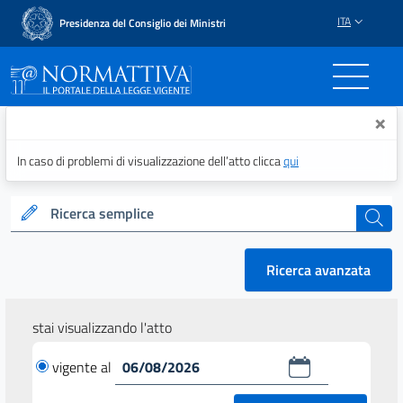
ITA
Presidenza del Consiglio dei Ministri
Normattiva - Il portale del
×
In caso di problemi di visualizzazione dell’atto clicca
qui
Ricerca semplice
cerca
Ricerca avanzata
stai visualizzando l'atto
vigente al