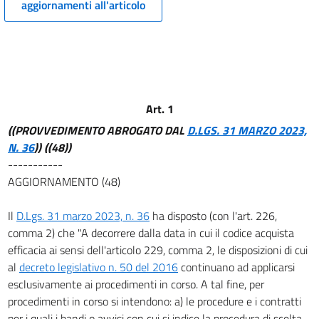
aggiornamenti all'articolo
11
12
13
14
Art. 1
15
((PROVVEDIMENTO ABROGATO DAL
D.LGS. 31 MARZO 2023,
16
N. 36
))
((48))
17
-----------
17 bis
AGGIORNAMENTO (48)
18
Il
D.Lgs. 31 marzo 2023, n. 36
ha disposto (con l'art. 226,
19
comma 2) che "A decorrere dalla data in cui il codice acquista
20
efficacia ai sensi dell'articolo 229, comma 2, le disposizioni di cui
TITOLO III
al
decreto legislativo n. 50 del 2016
continuano ad applicarsi
PIANIFICAZIONE PROGRAMMAZIONE E PROGETTAZIONE
esclusivamente ai procedimenti in corso. A tal fine, per
21
procedimenti in corso si intendono: a) le procedure e i contratti
per i quali i bandi o avvisi con cui si indice la procedura di scelta