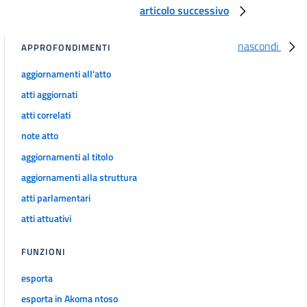
articolo successivo
CONTRATTI DI APPALTO PER LAVORI SERVIZI E FORNITURE
TITOLO I
RILEVANZA COMUNITARIA E CONTRATTI SOTTO SOGLIA
nascondi
APPROFONDIMENTI
35
aggiornamenti all'atto
36
atti aggiornati
TITOLO II
QUALIFICAZIONE DELLE STAZIONI APPALTANTI
atti correlati
37
note atto
38
aggiornamenti al titolo
39
aggiornamenti alla struttura
40
atti parlamentari
41
atti attuativi
42
FUNZIONI
43
TITOLO III
esporta
PROCEDURA DI AFFIDAMENTO
esporta in Akoma ntoso
CAPO I