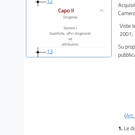
12
Acquisi
Capo II
Camera 
Dirigenza
Viste l
Sezione I
2001;
Qualifiche, uffici dirigenziali
ed
attribuzioni
Su prop
13
pubblic
14
15
16
17
17 bis
18
(
Art.
19
20
1.
Le di