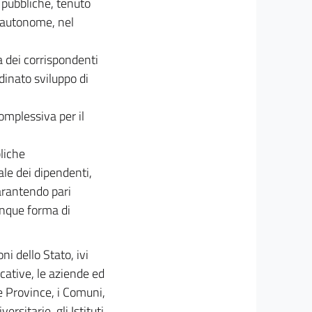
 pubbliche, tenuto
e autonome, nel
a dei corrispondenti
dinato sviluppo di
omplessiva per il
bliche
le dei dipendenti,
garantendo pari
lunque forma di
i dello Stato, ivi
ucative, le aziende ed
e Province, i Comuni,
rsitarie, gli Istituti