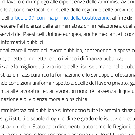
i di lavoro e di impiego alle dipendenze delle amministrazioni
elle autonomie locali e di quelle delle regioni e delle provinc
 dell'
articolo 97, comma primo, della Costituzione
, al fine di:
rescere l'efficienza delle amministrazioni in relazione a quell
e servizi dei Paesi dell'Unione europea, anche mediante il coor
 informativi pubblici;
ionalizzare il costo del lavoro pubblico, contenendo la spesa c
e, diretta e indiretta, entro i vincoli di finanza pubblica;
lizzare la migliore utilizzazione delle risorse umane nelle pub
trazioni, assicurando la formazione e lo sviluppo professiona
ndo condizioni uniformi rispetto a quelle del lavoro privato, 
nità alle lavoratrici ed ai lavoratori nonché l'assenza di qua
inazione e di violenza morale o psichica.
mministrazioni pubbliche si intendono tutte le amministrazion
 gli istituti e scuole di ogni ordine e grado e le istituzioni ed
trazioni dello Stato ad ordinamento autonomo, le Regioni, l
ità montane, e loro consorzi e associazioni, le istituzioni unive