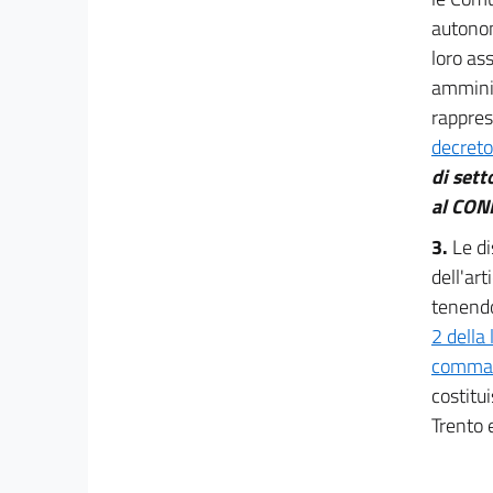
Uffici, piante organiche, mobilità e accessi
autonom
29 bis
loro ass
30
amminis
rappres
31
decreto
32
di sett
33
al CONI
34
3.
Le di
34 bis
dell'ar
34 ter
tenendo 
35
2 della
35.1
comma 4
35 bis
costitu
Trento 
35 ter
35 quater