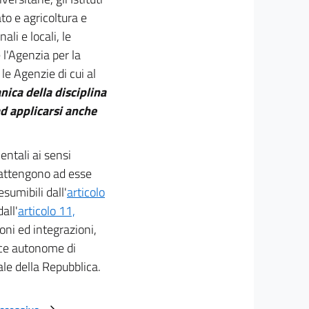
to e agricoltura e
ali e locali, le
 l'Agenzia per la
e Agenzie di cui al
nica della disciplina
ad applicarsi anche
entali ai sensi
i attengono ad esse
esumibili dall'
articolo
all'
articolo 11,
oni ed integrazioni,
ince autonome di
le della Repubblica.