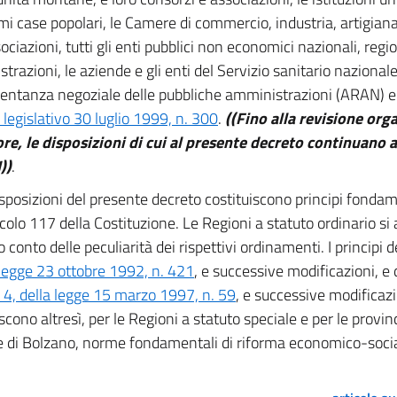
i case popolari, le Camere di commercio, industria, artigiana
ociazioni, tutti gli enti pubblici non economici nazionali, region
trazioni, le aziende e gli enti del Servizio sanitario nazionale
entanza negoziale delle pubbliche amministrazioni (ARAN) e l
 legislativo 30 luglio 1999, n. 300
.
((Fino alla revisione orga
ore, le disposizioni di cui al presente decreto continuano 
))
.
sposizioni del presente decreto costituiscono principi fondam
ticolo 117 della Costituzione. Le Regioni a statuto ordinario s
conto delle peculiarità dei rispettivi ordinamenti. I principi d
 legge 23 ottobre 1992, n. 421
, e successive modificazioni, e d
, della legge 15 marzo 1997, n. 59
, e successive modificazi
iscono altresì, per le Regioni a statuto speciale e per le prov
e di Bolzano, norme fondamentali di riforma economico-socia