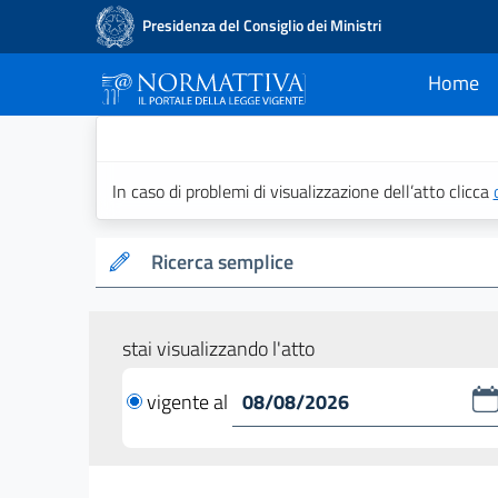
Presidenza del Consiglio dei Ministri
Home
current
Normattiva - Il po
In caso di problemi di visualizzazione dell’atto clicca
Ricerca semplice
stai visualizzando l'atto
vigente al