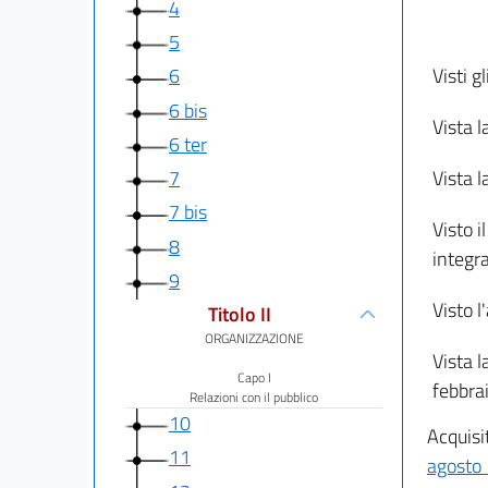
4
5
Visti g
6
6 bis
Vista l
6 ter
Vista l
7
7 bis
Visto i
8
integra
9
Visto 
Titolo II
ORGANIZZAZIONE
Vista l
Capo I
febbra
Relazioni con il pubblico
10
Acquisit
11
agosto 