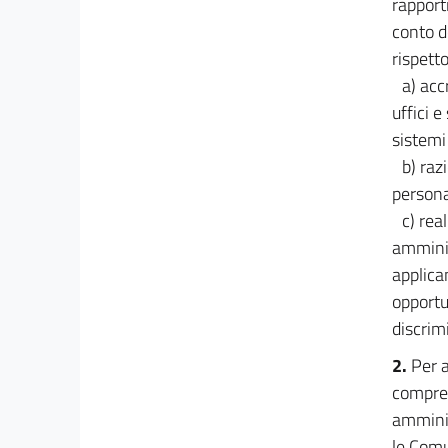
21
rapport
conto d
22
rispetto
23
a) acc
23 bis
uffici 
24
sistemi
25
b) raz
26
personal
c) rea
27
amminis
Sezione II
applica
Accesso alla dirigenza e riordino della
((Scuola
nazionale
opportu
dell'amministrazione))
discrim
28
2.
Per a
28 bis
compresi
29
amminis
Capo III
le Comun