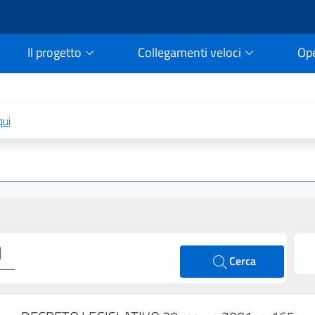
Il progetto
Collegamenti veloci
Op
rtale della legge vigent
qui
Cerca