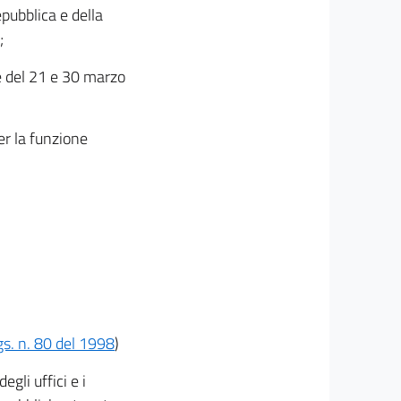
pubblica e della
;
te del 21 e 30 marzo
er la funzione
lgs. n. 80 del 1998
)
gli uffici e i