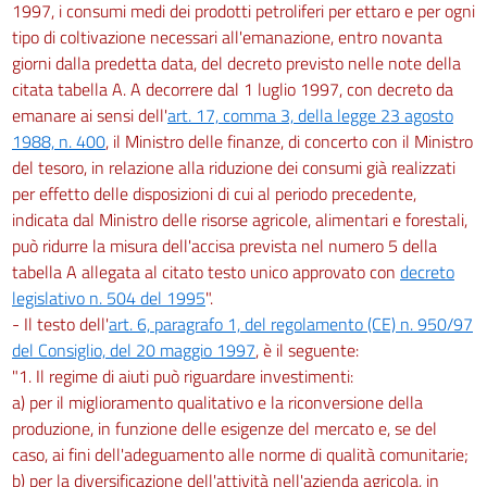
1997, i consumi medi dei prodotti petroliferi per ettaro e per ogni
tipo di coltivazione necessari all'emanazione, entro novanta
giorni dalla predetta data, del decreto previsto nelle note della
citata tabella A. A decorrere dal 1 luglio 1997, con decreto da
emanare ai sensi dell'
art. 17, comma 3, della legge 23 agosto
1988, n. 400
, il Ministro delle finanze, di concerto con il Ministro
del tesoro, in relazione alla riduzione dei consumi già realizzati
per effetto delle disposizioni di cui al periodo precedente,
indicata dal Ministro delle risorse agricole, alimentari e forestali,
può ridurre la misura dell'accisa prevista nel numero 5 della
tabella A allegata al citato testo unico approvato con
decreto
legislativo n. 504 del 1995
".
- Il testo dell'
art. 6, paragrafo 1, del regolamento (CE) n. 950/97
del Consiglio, del 20 maggio 1997
, è il seguente:
"1. Il regime di aiuti può riguardare investimenti:
a) per il miglioramento qualitativo e la riconversione della
produzione, in funzione delle esigenze del mercato e, se del
caso, ai fini dell'adeguamento alle norme di qualità comunitarie;
b) per la diversificazione dell'attività nell'azienda agricola, in