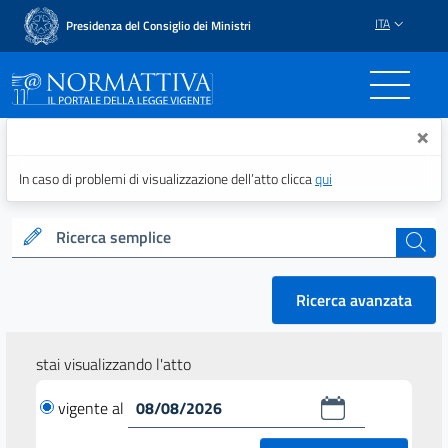
ITA
Presidenza del Consiglio dei Ministri
Normattiva - Il portale del
×
In caso di problemi di visualizzazione dell’atto clicca
qui
Ricerca semplice
cerca
Ricerca avanzata
stai visualizzando l'atto
vigente al