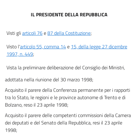
Titolo III
RAFFORZAMENTO STRUTTURALE DELLE IMPRESE E INTEGRAZIONE
IL PRESIDENTE DELLA REPUBBLICA
ECONOMICA
DELLA FILIERA.
9
Visti gli
articoli 76
e
87 della Costituzione
;
10
Visto l'
articolo 55, comma 14
e
15, della legge 27 dicembre
11
1997, n. 449
;
12
13
Vista la preliminare deliberazione del Consiglio dei Ministri,
Titolo IV
adottata nella riunione del 30 marzo 1998;
ACCELERAZIONE DELLE PROCEDURE DI UTILIZZAZIONE DEI FONDI
STRUTTURALI E DEFINIZIONE DEI SERVIZI DI INTERESSE PUBBLICO.
Acquisito il parere della Conferenza permanente per i rapporti
14
tra lo Stato, le regioni e le province autonome di Trento e di
15
Bolzano, reso il 23 aprile 1998;
Titolo V
Acquisito il parere delle competenti commissioni della Camera
NORMA DI SALVAGUARDIA
dei deputati e del Senato della Repubblica, resi il 23 aprile
16
1998;