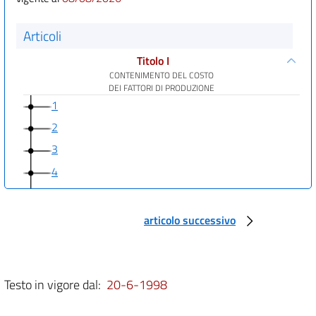
Articoli
Titolo I
CONTENIMENTO DEL COSTO
DEI FATTORI DI PRODUZIONE
1
2
3
4
5
6
articolo successivo
Titolo II
ACCRESCIMENTO
CAPACITÀ CONCORRENZIALl
7
Testo in vigore dal:
20-6-1998
8