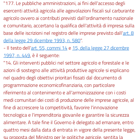
"177. Le pubbliche amministrazioni, ai fini dell'accesso degli
esercenti attività agricola alle agevolazioni fiscali sul carburante
agricolo ovvero ai contributi previsti dall'ordinamento nazionale
e comunitario, accertano la qualifica dell'attività di impresa sulla
base delle iscrizioni nel registro delle imprese previsto dall'
art. 8
della legge 29 dicembre 1993, n. 580
".
- Il testo dell'
art. 55, commi 14
e
15, della legge 27 dicembre
1997, n. 449
, è il seguente:
"14. Gli interventi pubblici nel settore agricolo e forestale e le
azioni di sostegno alle attività produttive agricole si esplicano
nel quadro degli obiettivi prioritari fissati dal documento di
programmazione economicofinanziaria, con particolare
riferimento al contenimento e all'armonizzazione con i costi
medi comunitari dei costi di produzione delle imprese agricole, al
fine di accrescere la competitività, favorire l'innovazione
tecnologica e l'imprenditoria giovanile e garantire la sicurezza
alimentare. A tale fine il Governo è delegato ad emanare, entro
quattro mesi dalla data di entrata in vigore della presente legge,
su proposta del Ministro per le politiche agricole, sentita la