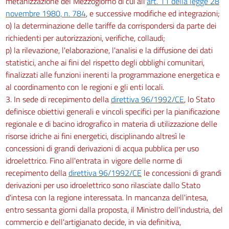
metanizzazione del Mezzogiorno di cui all'
art. 11 della legge 28
novembre 1980, n. 784
, e successive modifiche ed integrazioni;
o) la determinazione delle tariffe da corrispondersi da parte dei
richiedenti per autorizzazioni, verifiche, collaudi;
p) la rilevazione, l'elaborazione, l'analisi e la diffusione dei dati
statistici, anche ai fini del rispetto degli obblighi comunitari,
finalizzati alle funzioni inerenti la programmazione energetica e
al coordinamento con le regioni e gli enti locali.
3. In sede di recepimento della
direttiva 96/1992/CE
, lo Stato
definisce obiettivi generali e vincoli specifici per la pianificazione
regionale e di bacino idrografico in materia di utilizzazione delle
risorse idriche ai fini energetici, disciplinando altresì le
concessioni di grandi derivazioni di acqua pubblica per uso
idroelettrico. Fino all'entrata in vigore delle norme di
recepimento della
direttiva 96/1992/CE
le concessioni di grandi
derivazioni per uso idroelettrico sono rilasciate dallo Stato
d'intesa con la regione interessata. In mancanza dell'intesa,
entro sessanta giorni dalla proposta, il Ministro dell'industria, del
commercio e dell'artigianato decide, in via definitiva,