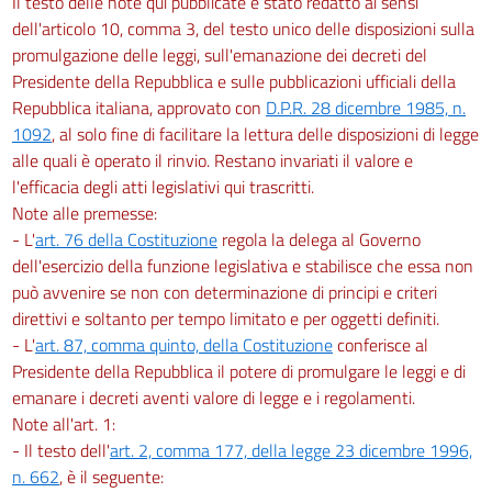
Il testo delle note qui pubblicate è stato redatto ai sensi
dell'articolo 10, comma 3, del testo unico delle disposizioni sulla
promulgazione delle leggi, sull'emanazione dei decreti del
Presidente della Repubblica e sulle pubblicazioni ufficiali della
Repubblica italiana, approvato con
D.P.R. 28 dicembre 1985, n.
1092
, al solo fine di facilitare la lettura delle disposizioni di legge
alle quali è operato il rinvio. Restano invariati il valore e
l'efficacia degli atti legislativi qui trascritti.
Note alle premesse:
- L'
art. 76 della Costituzione
regola la delega al Governo
dell'esercizio della funzione legislativa e stabilisce che essa non
può avvenire se non con determinazione di principi e criteri
direttivi e soltanto per tempo limitato e per oggetti definiti.
- L'
art. 87, comma quinto, della Costituzione
conferisce al
Presidente della Repubblica il potere di promulgare le leggi e di
emanare i decreti aventi valore di legge e i regolamenti.
Note all'art. 1:
- Il testo dell'
art. 2, comma 177, della legge 23 dicembre 1996,
n. 662
, è il seguente: