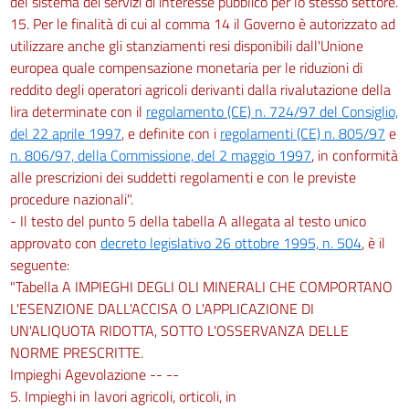
del sistema dei servizi di interesse pubblico per lo stesso settore.
15. Per le finalità di cui al comma 14 il Governo è autorizzato ad
utilizzare anche gli stanziamenti resi disponibili dall'Unione
europea quale compensazione monetaria per le riduzioni di
reddito degli operatori agricoli derivanti dalla rivalutazione della
lira determinate con il
regolamento (CE) n. 724/97 del Consiglio,
del 22 aprile 1997
, e definite con i
regolamenti (CE) n. 805/97
e
n. 806/97, della Commissione, del 2 maggio 1997
, in conformità
alle prescrizioni dei suddetti regolamenti e con le previste
procedure nazionali".
- Il testo del punto 5 della tabella A allegata al testo unico
approvato con
decreto legislativo 26 ottobre 1995, n. 504
, è il
seguente:
"Tabella A IMPIEGHI DEGLI OLI MINERALI CHE COMPORTANO
L'ESENZIONE DALL'ACCISA O L'APPLICAZIONE DI
UN'ALIQUOTA RIDOTTA, SOTTO L'OSSERVANZA DELLE
NORME PRESCRITTE.
Impieghi Agevolazione -- --
5. Impieghi in lavori agricoli, orticoli, in