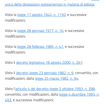
Capo III
unico delle disposizioni regolamentari in materia di edilizia
;
((Segnalazione certificata
di inizio di attività))
Vista la
legge 17 agosto 1942, n. 1150
, e successive
22
modificazioni;
23
23 bis
Vista la
legge 28 gennaio 1977, n. 10
, e successive
modificazioni;
23 ter
23 quater
Vista la
legge 28 febbraio 1985, n. 47
, e successive
Titolo III
modificazioni;
AGIBILITÀ DEGLI EDIFICI
Capo I
Visto il
decreto legislativo 18 agosto 2000, n. 267
;
Certificato di agibilità
24
Visto il
decreto-legge 23 gennaio 1982, n. 9
, convertito, con
25
modificazioni, dalla
legge 25 marzo 1982, n. 94
;
26
Visto l'
articolo 4 del decreto-legge 5 ottobre 1993, n. 398
,
Titolo IV
convertito, con modificazioni, dalla
legge 4 dicembre 1993, n.
VIGILANZA SULL'ATTIVITÀ URBANISTICO EDILIZIA, RESPONSABILITÀ E
493
, e successive modificazioni;
SANZIONI