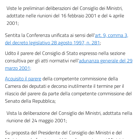
36
Viste le preliminari deliberazioni del Consiglio dei Ministri,
36 bis
adottate nelle riunioni del 16 febbraio 2001 e del 4 aprile
2001;
37
38
Sentita la Conferenza unificata ai sensi dell'
art. 9, comma 3,
del decreto legislativo 28 agosto 1997, n. 281
;
39
40
Udito il parere del Consiglio di Stato espresso nella sezione
consultiva per gli atti normativi nell'
adunanza generale del 29
41
marzo 2001;
42
Acquisito il parere
della competente commissione della
43
Camera dei deputati e decorso inutilmente il termine per il
44
rilascio del parere da parte della competente commissione del
Senato della Repubblica;
45
46
Vista la deliberazione del Consiglio dei Ministri, adottata nella
riunione del 24 maggio 2001;
47
48
Su proposta del Presidente del Consiglio dei Ministri e del