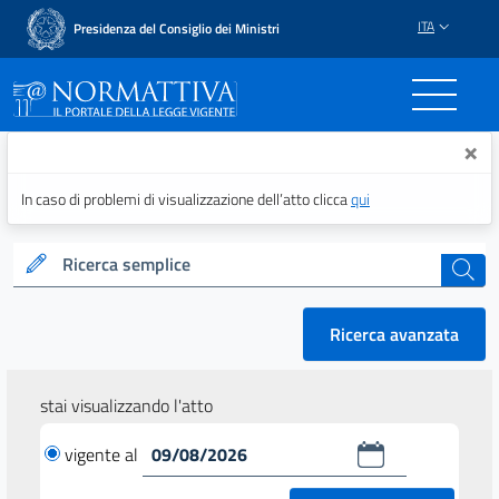
ITA
Presidenza del Consiglio dei Ministri
Normattiva - Il portale del
×
In caso di problemi di visualizzazione dell’atto clicca
qui
Ricerca semplice
cerca
Ricerca avanzata
stai visualizzando l'atto
vigente al