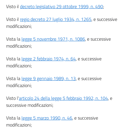
Capo I
Visto il
decreto legislativo 29 ottobre 1999, n. 490
;
Vigilanza sull'attività urbanistico-edilizia e responsabilità
27
Visto il
regio decreto 27 luglio 1934, n. 1265
, e successive
28
modificazioni;
28 bis
Vista la
legge 5 novembre 1971, n. 1086
, e successive
29
modificazioni;
Capo II
Sanzioni
Vista la
legge 2 febbraio 1974, n. 64
, e successive
30
modificazioni;
31
Vista la
legge 9 gennaio 1989, n. 13
, e successive
32
modificazioni;
33
34
Visto l'
articolo 24 della legge 5 febbraio 1992, n. 104
, e
successive modificazioni;
34 bis
34 ter
Vista la
legge 5 marzo 1990, n. 46
, e successive
modificazioni;
35