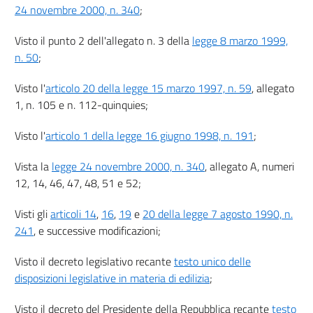
24 novembre 2000, n. 340
;
11
12
Visto il punto 2 dell'allegato n. 3 della
legge 8 marzo 1999,
n. 50
;
13
14
Visto l'
articolo 20 della legge 15 marzo 1997, n. 59
, allegato
15
1, n. 105 e n. 112-quinquies;
Sezione II
Visto l'
articolo 1 della legge 16 giugno 1998, n. 191
;
Contributo di costruzione
16
Vista la
legge 24 novembre 2000, n. 340
, allegato A, numeri
17
12, 14, 46, 47, 48, 51 e 52;
18
Visti gli
articoli 14
,
16
,
19
e
20 della legge 7 agosto 1990, n.
19
241
, e successive modificazioni;
Sezione III
Procedimento
Visto il decreto legislativo recante
testo unico delle
20
disposizioni legislative in materia di edilizia
;
21
Visto il decreto del Presidente della Repubblica recante
testo