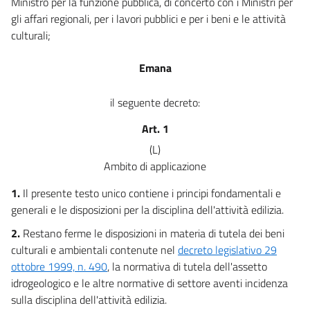
Capo III
Ministro per la funzione pubblica, di concerto con i Ministri per
Disposizioni fiscali
gli affari regionali, per i lavori pubblici e per i beni e le attività
49
culturali;
50
Emana
51
Parte II
il seguente decreto:
NORMATIVA TECNICA PER L'EDILIZIA
Capo I
Art. 1
Disposizioni di carattere generale
(L)
52
Ambito di applicazione
53
1.
Il presente testo unico contiene i principi fondamentali e
54
generali e le disposizioni per la disciplina dell'attività edilizia.
55
2.
Restano ferme le disposizioni in materia di tutela dei beni
56
culturali e ambientali contenute nel
decreto legislativo 29
57
ottobre 1999, n. 490
, la normativa di tutela dell'assetto
58
idrogeologico e le altre normative di settore aventi incidenza
sulla disciplina dell'attività edilizia.
59