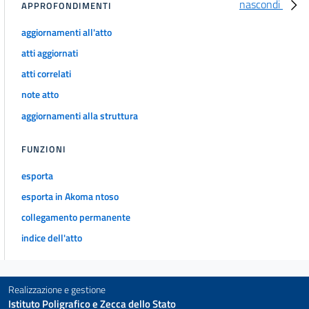
nascondi
APPROFONDIMENTI
70
aggiornamenti all'atto
Sezione III
atti aggiornati
Norme penali
71
atti correlati
72
note atto
73
aggiornamenti alla struttura
74
FUNZIONI
75
esporta
76
Capo III
esporta in Akoma ntoso
Disposizioni per favorire il superamento e l'eliminazione delle barriere
collegamento permanente
architettoniche negli edifici privati, pubblici e privati aperti al pubblico
Sezione I
indice dell'atto
Eliminazione delle barriere architettoniche negli edifici privati
77
78
Realizzazione e gestione
Istituto Poligrafico e Zecca dello Stato
79