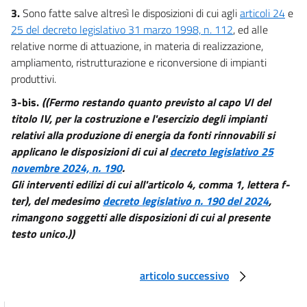
3.
Sono fatte salve altresì le disposizioni di cui agli
articoli 24
e
60
25 del decreto legislativo 31 marzo 1998, n. 112
, ed alle
61
relative norme di attuazione, in materia di realizzazione,
62
ampliamento, ristrutturazione e riconversione di impianti
63
produttivi.
Capo II
3-bis.
((Fermo restando quanto previsto al capo VI del
Disciplina delle opere di conglomerato cementizio armato, normale e
titolo IV, per la costruzione e l'esercizio degli impianti
precompresso ed a struttura metallica.
relativi alla produzione di energia da fonti rinnovabili si
Sezione I
applicano le disposizioni di cui al
decreto legislativo 25
Adempimenti
64
novembre 2024, n. 190
.
Gli interventi edilizi di cui all'articolo 4, comma 1, lettera f-
65
ter), del medesimo
decreto legislativo n. 190 del 2024
,
66
rimangono soggetti alle disposizioni di cui al presente
67
testo unico.))
Sezione II
Vigilanza
articolo successivo
68
69