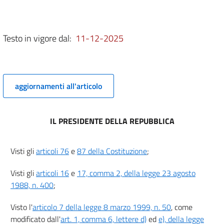
3 bis
4
5
Testo in vigore dal:
11-12-2025
Titolo II
TITOLI ABILITATIVI
Capo I
Disposizioni generali
aggiornamenti all'articolo
6
6 bis
7
IL PRESIDENTE DELLA REPUBBLICA
8
9
Visti gli
articoli 76
e
87 della Costituzione
;
9 bis
Visti gli
articoli 16
e
17, comma 2, della legge 23 agosto
Capo II
1988, n. 400
;
Permesso di costruire
Sezione I
Visto l'
articolo 7 della legge 8 marzo 1999, n. 50
, come
Nozione e caratteristiche
modificato dall'
art. 1, comma 6, lettere d)
ed
e), della legge
10