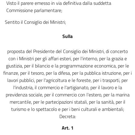
17
Visto il parere emesso in via definitiva dalla suddetta
Commissione parlamentare;
Capo II
POLIZIA LOCALE URBANA E RURALE
Sentito il Consiglio dei Ministri;
18
19
Sulla
20
proposta del Presidente del Consiglio dei Ministri, di concerto
21
con i Ministri per gli affari esteri, per l'interno, per la grazia e
Capo III
giustizia, per il bilancio e la programmazione economica, per le
BENEFICENZA PUBBLICA
finanze, per il tesoro, per la difesa, per la pubblica istruzione, per i
22
lavori pubblici, per l'agricoltura e le foreste, per i trasporti, per
23
l'industria, il commercio e l'artigianato, per il lavoro e la
previdenza sociale, per il commercio con l'estero, per la marina
24
mercantile, per le partecipazioni statali, per la sanità, per il
25
turismo e lo spettacolo e per i beni culturali e ambientali;
26
Decreta:
Capo IV
Art. 1
ASSISTENZA SANITARIA ED OSPEDALIERA