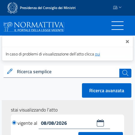
ITA
Presidenza del Consiglio dei Ministri
Normattiva - Il portale del
×
In caso di problemi di visualizzazione dell’atto clicca
qui
Ricerca semplice
cerca
Ricerca avanzata
stai visualizzando l'atto
vigente al