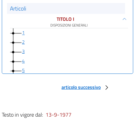
Articoli
TITOLO I
DISPOSIZIONI GENERALI
1
2
3
4
5
6
articolo successivo
7
8
9
Testo in vigore dal:
13-9-1977
10
11