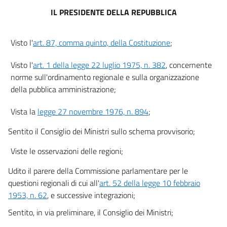
TITOLO II
IL PRESIDENTE DELLA REPUBBLICA
ORDINAMENTO
ED ORGANIZZAZIONE AMMINISTRATIVI
Capo I
Visto l'
art. 87, comma quinto, della Costituzione
;
OGGETTO
12
Visto l'
art. 1 della legge 22 luglio 1975, n. 382
, concernente
Capo II
norme sull'ordinamento regionale e sulla organizzazione
ORDINAMENTO DEGLI ENTI AMMINISTRATIVI LOCALI
della pubblica amministrazione;
13
Vista la
legge 27 novembre 1976, n. 894
;
14
15
Sentito il Consiglio dei Ministri sullo schema provvisorio;
Capo III
Viste le osservazioni delle regioni;
CIRCOSCRIZIONI COMUNALI
16
Udito il parere della Commissione parlamentare per le
TITOLO III
questioni regionali di cui all'
art. 52 della legge 10 febbraio
SERVIZI SOCIALI
1953, n. 62
, e successive integrazioni;
Capo I
Sentito, in via preliminare, il Consiglio dei Ministri;
OGGETTO