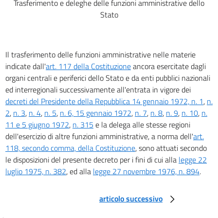
27
Trasferimento e deleghe delle funzioni amministrative dello
Stato
28
29
30
Il trasferimento delle funzioni amministrative nelle materie
31
indicate dall'
art. 117 della Costituzione
ancora esercitate dagli
32
organi centrali e periferici dello Stato e da enti pubblici nazionali
ed interregionali successivamente all'entrata in vigore dei
33
decreti del Presidente della Repubblica 14 gennaio 1972, n. 1
,
n.
34
2
,
n. 3
,
n. 4
,
n. 5
,
n. 6, 15 gennaio 1972
,
n. 7
,
n. 8
,
n. 9
,
n. 10
,
n.
Capo V
11 e 5 giugno 1972
,
n. 315
e la delega alle stesse regioni
ISTRUZIONE ARTIGIANA E PROFESSIONALE
dell'esercizio di altre funzioni amministrative, a norma dell'
art.
35
118, secondo comma, della Costituzione
, sono attuati secondo
36
le disposizioni del presente decreto per i fini di cui alla
legge 22
luglio 1975, n. 382
, ed alla
legge 27 novembre 1976, n. 894
.
37
38
articolo successivo
39