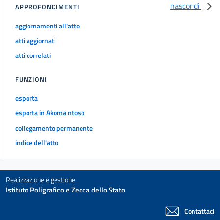
40
nascondi
APPROFONDIMENTI
41
aggiornamenti all'atto
Capo VI
atti aggiornati
ASSISTENZA SCOLASTICA
42
atti correlati
43
FUNZIONI
44
esporta
45
esporta in Akoma ntoso
46
collegamento permanente
Capo VII
BENI CULTURALI
indice dell'atto
47
48
Realizzazione e gestione
49
Istituto Poligrafico e Zecca dello Stato
TITOLO IV
SVILUPPO ECONOMICO
Contattaci