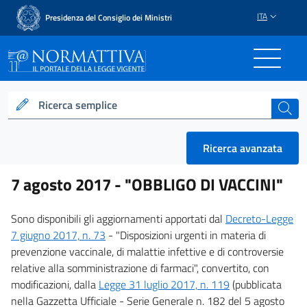
ITA
Presidenza del Consiglio dei Ministri
Normattiva - Il portale del
Ricerca semplice
cerca
Ricerca avanzata
7 agosto 2017 -
"OBBLIGO DI VACCINI"
Sono disponibili gli aggiornamenti apportati dal
Decreto-Legge
7 giugno 2017, n. 73
- "Disposizioni urgenti in materia di
prevenzione vaccinale, di malattie infettive e di controversie
relative alla somministrazione di farmaci", convertito, con
modificazioni, dalla
Legge 31 luglio 2017, n. 119
(pubblicata
nella Gazzetta Ufficiale - Serie Generale n. 182 del 5 agosto