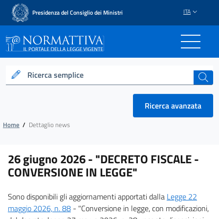
ITA
Presidenza del Consiglio dei Ministri
Normattiva - Il portale del
Ricerca semplice
cerca
Ricerca avanzata
Home
/
Dettaglio news
26 giugno 2026 -
"DECRETO FISCALE -
CONVERSIONE IN LEGGE"
Sono disponibili gli aggiornamenti apportati dalla
Legge 22
maggio 2026, n. 88
- "Conversione in legge, con modificazioni,