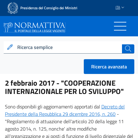
ITA
Presidenza del Consiglio dei Ministri
Normattiva - Il portale del
Ricerca semplice
cerca
Ricerca avanzata
2 febbraio 2017 -
"COOPERAZIONE
INTERNAZIONALE PER LO SVILUPPO"
Sono disponibili gli aggiornamenti apportati dal
Decreto del
Presidente della Repubblica 29 dicembre 2016, n. 260
-
"Regolamento di attuazione dell'articolo 20 della legge 11
agosto 2014, n. 125, nonche' altre modifiche
all'organizzazione e ai posti di funzione di livello dirigenziale del