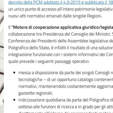
decreto della PCM adottato il 4.9.2015 e pubblicato il 1
un unico punto di accesso all’intero patrimonio legislat
nuovi atti normativi emanati dalle singole Regioni.
Il
“Motore di cooperazione applicativa giuridico/legisla
collaborazione tra Presidenza del Consiglio dei Ministri
Conferenza dei Presidenti delle Assemblee legislative d
Poligrafico dello Stato, è infatti il risultato di una soluz
integrazione funzionale con i sistemi informativi dei Con
quale prevede i seguenti passaggi operativi:
messa a disposizione da parte dei singoli Consigli re
tecnologiche – di un opportuno catalogo contenente es
normativi, mantenendolo costantemente aggiornato 
gazzette regionali;
indicizzazione quotidiana da parte del Poligrafico di
sotteso alle funzioni di ricerca e in grado per gli atti