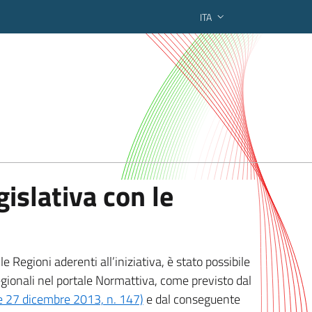
ITA
ederato regionale
islativa con le
 Regioni aderenti all’iniziativa, è stato possibile
egionali nel portale Normattiva, come previsto dal
ge 27 dicembre 2013, n. 147)
e dal conseguente