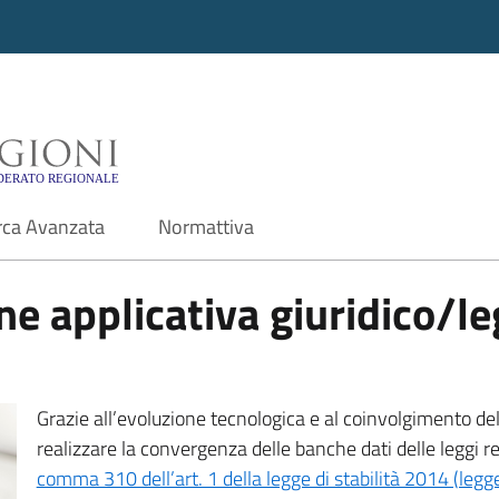
i - Motore di ricerca f
rca Avanzata
Normattiva
e applicativa giuridico/leg
Grazie all’evoluzione tecnologica e al coinvolgimento delle
realizzare la convergenza delle banche dati delle leggi r
comma 310 dell’art. 1 della legge di stabilità 2014 (leg