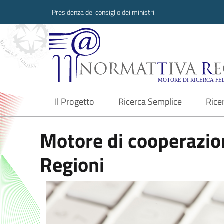
Presidenza del consiglio dei ministri
Normattiva Region
Il Progetto
Ricerca Semplice
Rice
current
Motore di cooperazion
Regioni