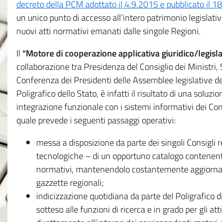
decreto della PCM adottato il 4.9.2015 e pubblicato il 1
un unico punto di accesso all’intero patrimonio legislat
nuovi atti normativi emanati dalle singole Regioni.
Il
“Motore di cooperazione applicativa giuridico/legisla
collaborazione tra Presidenza del Consiglio dei Ministri
Conferenza dei Presidenti delle Assemblee legislative d
Poligrafico dello Stato, è infatti il risultato di una soluz
integrazione funzionale con i sistemi informativi dei Con
quale prevede i seguenti passaggi operativi:
messa a disposizione da parte dei singoli Consigli re
tecnologiche – di un opportuno catalogo contenente es
normativi, mantenendolo costantemente aggiornato 
gazzette regionali;
indicizzazione quotidiana da parte del Poligrafico di
sotteso alle funzioni di ricerca e in grado per gli atti