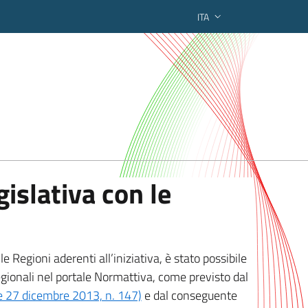
ITA
ederato regionale
islativa con le
 Regioni aderenti all’iniziativa, è stato possibile
egionali nel portale Normattiva, come previsto dal
ge 27 dicembre 2013, n. 147)
e dal conseguente