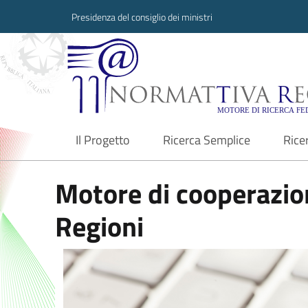
Presidenza del consiglio dei ministri
Normattiva Region
Il Progetto
Ricerca Semplice
Rice
current
Motore di cooperazion
Regioni