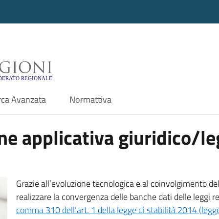
i - Motore di ricerca f
rca Avanzata
Normattiva
e applicativa giuridico/leg
Grazie all’evoluzione tecnologica e al coinvolgimento delle
realizzare la convergenza delle banche dati delle leggi r
comma 310 dell’art. 1 della legge di stabilità 2014 (leg