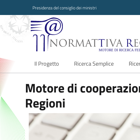
Presidenza del consiglio dei ministri
Normattiva Region
Il Progetto
Ricerca Semplice
Rice
current
Motore di cooperazion
Regioni