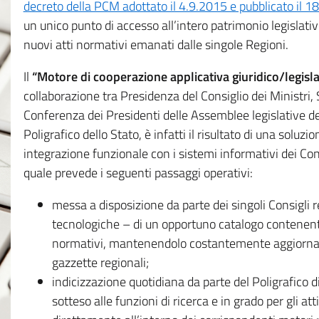
decreto della PCM adottato il 4.9.2015 e pubblicato il 1
un unico punto di accesso all’intero patrimonio legislat
nuovi atti normativi emanati dalle singole Regioni.
Il
“Motore di cooperazione applicativa giuridico/legisla
collaborazione tra Presidenza del Consiglio dei Ministri
Conferenza dei Presidenti delle Assemblee legislative d
Poligrafico dello Stato, è infatti il risultato di una soluz
integrazione funzionale con i sistemi informativi dei Con
quale prevede i seguenti passaggi operativi:
messa a disposizione da parte dei singoli Consigli re
tecnologiche – di un opportuno catalogo contenente es
normativi, mantenendolo costantemente aggiornato 
gazzette regionali;
indicizzazione quotidiana da parte del Poligrafico di
sotteso alle funzioni di ricerca e in grado per gli atti