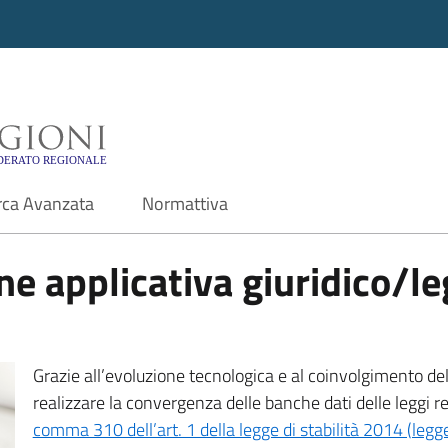
i - Motore di ricerca f
rca Avanzata
Normattiva
e applicativa giuridico/leg
Grazie all’evoluzione tecnologica e al coinvolgimento delle
realizzare la convergenza delle banche dati delle leggi r
comma 310 dell’art. 1 della legge di stabilità 2014 (leg