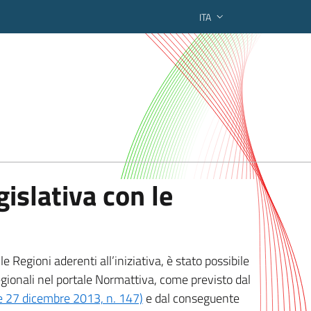
ITA
ederato regionale
islativa con le
 Regioni aderenti all’iniziativa, è stato possibile
egionali nel portale Normattiva, come previsto dal
ge 27 dicembre 2013, n. 147)
e dal conseguente