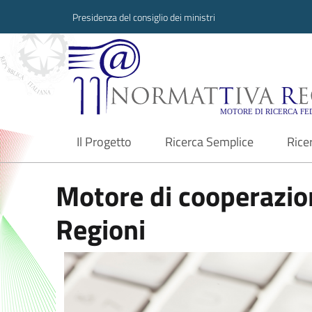
Presidenza del consiglio dei ministri
Normattiva Region
Il Progetto
Ricerca Semplice
Rice
current
Motore di cooperazion
Regioni