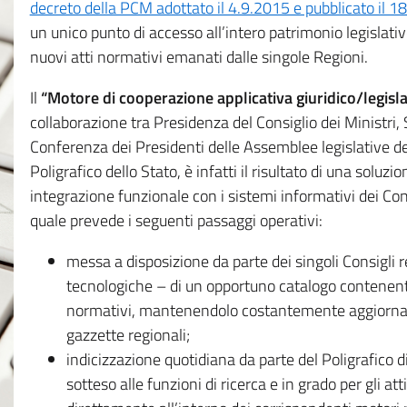
decreto della PCM adottato il 4.9.2015 e pubblicato il 1
un unico punto di accesso all’intero patrimonio legislat
nuovi atti normativi emanati dalle singole Regioni.
Il
“Motore di cooperazione applicativa giuridico/legisla
collaborazione tra Presidenza del Consiglio dei Ministri
Conferenza dei Presidenti delle Assemblee legislative d
Poligrafico dello Stato, è infatti il risultato di una soluz
integrazione funzionale con i sistemi informativi dei Con
quale prevede i seguenti passaggi operativi:
messa a disposizione da parte dei singoli Consigli re
tecnologiche – di un opportuno catalogo contenente es
normativi, mantenendolo costantemente aggiornato 
gazzette regionali;
indicizzazione quotidiana da parte del Poligrafico di
sotteso alle funzioni di ricerca e in grado per gli atti