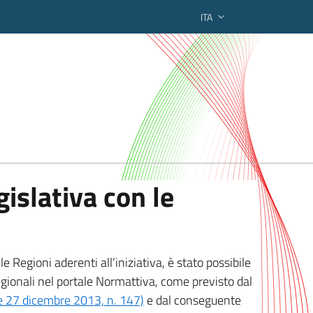
ITA
ederato regionale
islativa con le
 Regioni aderenti all’iniziativa, è stato possibile
egionali nel portale Normattiva, come previsto dal
ge 27 dicembre 2013, n. 147)
e dal conseguente