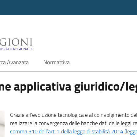
i - Motore di ricerca f
rca Avanzata
Normattiva
e applicativa giuridico/leg
Grazie all’evoluzione tecnologica e al coinvolgimento delle
realizzare la convergenza delle banche dati delle leggi r
comma 310 dell’art. 1 della legge di stabilità 2014 (leg